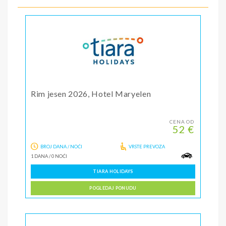
Rim jesen 2026, Hotel Maryelen
CENA OD
52 €
BROJ DANA / NOĆI
VRSTE PREVOZA
1 DANA
/
0 NOĆI
TIARA HOLIDAYS
POGLEDAJ PONUDU