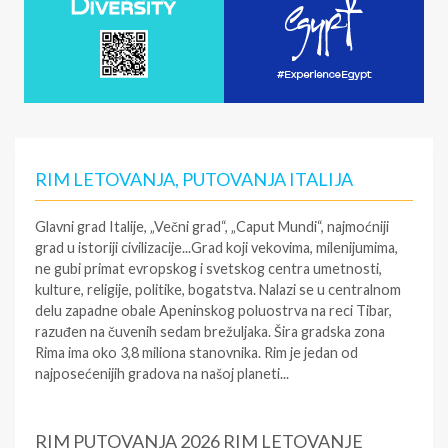
RIM LETOVANJA, PUTOVANJA ITALIJA
Glavni grad Italije, „Večni grad“, „Caput Mundi“, najmoćniji
grad u istoriji civilizacije...Grad koji vekovima, milenijumima,
ne gubi primat evropskog i svetskog centra umetnosti,
kulture, religije, politike, bogatstva. Nalazi se u centralnom
delu zapadne obale Apeninskog poluostrva na reci Tibar,
razuđen na čuvenih sedam brežuljaka. Šira gradska zona
Rima ima oko 3,8 miliona stanovnika. Rim je jedan od
najposećenijih gradova na našoj planeti...
RIM PUTOVANJA 2026 RIM LETOVANJE