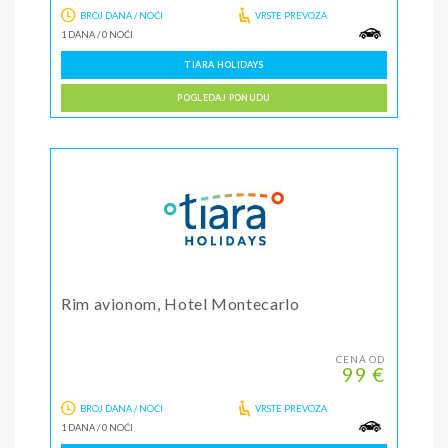
BROJ DANA / NOĆI
VRSTE PREVOZA
1 DANA
/
0 NOĆI
TIARA HOLIDAYS
POGLEDAJ PONUDU
Rim avionom, Hotel Montecarlo
CENA OD
99 €
BROJ DANA / NOĆI
VRSTE PREVOZA
1 DANA
/
0 NOĆI