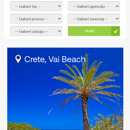
- izaberi tip -
- izaberi agenciju -
- izaberi prevoz -
- Izaberite smestaj -
- Izaberite uslugu -
TRAŽI