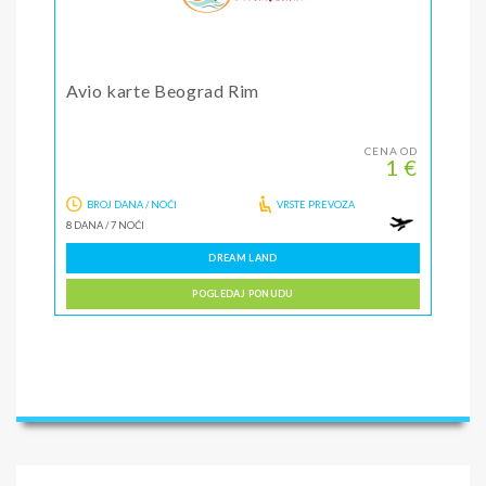
Avio karte Beograd Rim
CENA OD
1 €
BROJ DANA / NOĆI
VRSTE PREVOZA
8 DANA
/
7 NOĆI
DREAM LAND
POGLEDAJ PONUDU