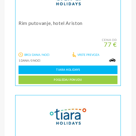
Rim putovanje, hotel Ariston
CENA OD
77 €
BROJ DANA / NOĆI
VRSTE PREVOZA
1 DANA
/
0 NOĆI
TIARA HOLIDAYS
POGLEDAJ PONUDU