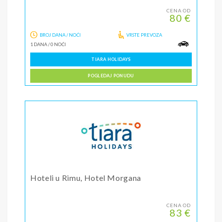
CENA OD
80 €
BROJ DANA / NOĆI
VRSTE PREVOZA
1 DANA
/
0 NOĆI
TIARA HOLIDAYS
POGLEDAJ PONUDU
Hoteli u Rimu, Hotel Morgana
CENA OD
83 €