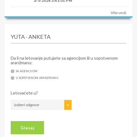
3/5/2026 3:41:01 PM
Više vesti
YUTA - ANKETA
Da li na letovanje putujete sa agencijom ili u sopstvenom
aranžmanu:
SA AGENCIJOM
U SOPSTVENOM ARANŽMANU
Letovaćete u?
izaberi odgovor
Glasaj