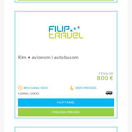
Rim • avionom i autobusom
CENA OD
800 €
BROJ DANA / NOĆI
VRSTE PREVOZA
4 DANA
/
3 NOĆI
FILIP TRAVEL
POGLEDAJ PONUDU