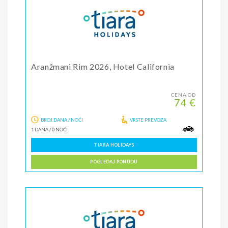
Aranžmani Rim 2026, Hotel California
CENA OD
74 €
BROJ DANA / NOĆI
VRSTE PREVOZA
1 DANA
/
0 NOĆI
TIARA HOLIDAYS
POGLEDAJ PONUDU