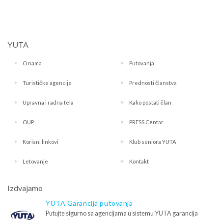
YUTA
O nama
Putovanja
Turističke agencije
Prednosti članstva
Upravna i radna tela
Kako postati član
OUP
PRESS Centar
Korisni linkovi
Klub seniora YUTA
Letovanje
Kontakt
Izdvajamo
YUTA Garancija putovanja
Putujte sigurno sa agencijama u sistemu YUTA garancija