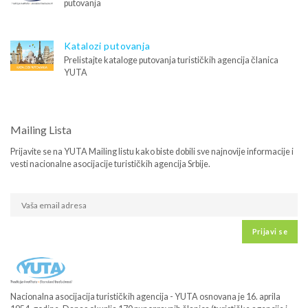
putovanja
Katalozi putovanja
Prelistajte kataloge putovanja turističkih agencija članica
YUTA
Mailing Lista
Prijavite se na YUTA Mailing listu kako biste dobili sve najnovije informacije i
vesti nacionalne asocijacije turističkih agencija Srbije.
Prijavi se
Nacionalna asocijacija turističkih agencija - YUTA osnovana je 16. aprila