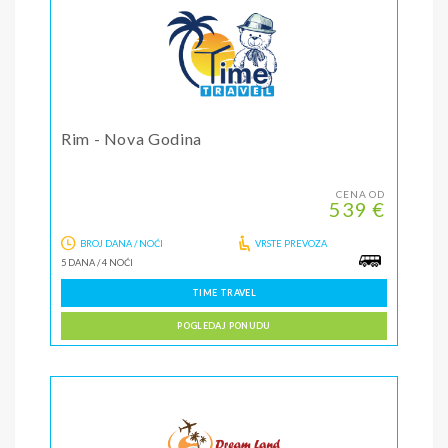
Rim - Nova Godina
CENA OD
539 €
BROJ DANA / NOĆI
VRSTE PREVOZA
5 DANA
/
4 NOĆI
TIME TRAVEL
POGLEDAJ PONUDU