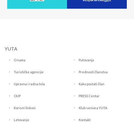
YUTA
O nama
Putovanja
Turističke agencije
Prednosti članstva
Upravna i radna tela
Kako postati član
OUP
PRESS Centar
Korisni linkovi
Klub seniora YUTA
Letovanje
Kontakt