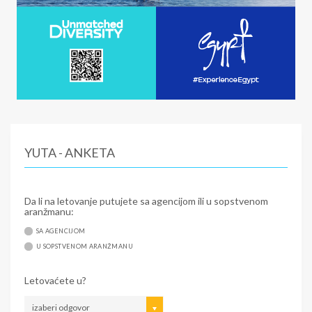
YUTA - ANKETA
Da li na letovanje putujete sa agencijom ili u sopstvenom
aranžmanu:
SA AGENCIJOM
U SOPSTVENOM ARANŽMANU
Letovaćete u?
izaberi odgovor