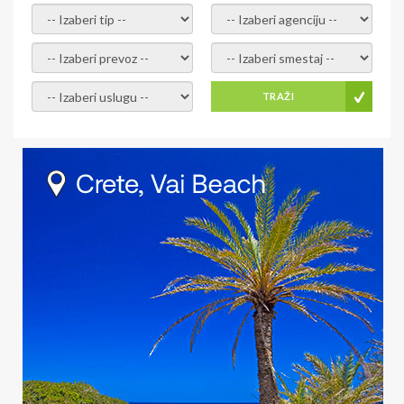
- izaberi tip -
- izaberi agenciju -
- izaberi prevoz -
- Izaberite smestaj -
- Izaberite uslugu -
TRAŽI