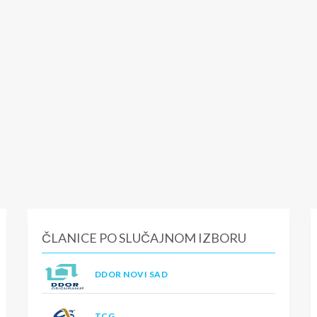
ČLANICE PO SLUČAJNOM IZBORU
DDOR NOVI SAD
TCG