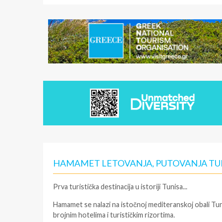
HAMAMET LETOVANJA, PUTOVANJA TU
Prva turistička destinacija u istoriji Tunisa...
Hamamet se nalazi na istočnoj mediteranskoj obali Tuni
brojnim hotelima i turističkim rizortima.