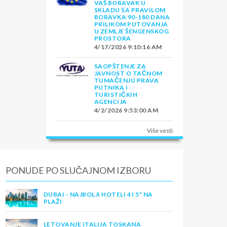
VAŠ BORAVAK U
SKLADU SA PRAVILOM
BORAVKA 90-180 DANA
PRILIKOM PUTOVANJA
U ZEMLJE ŠENGENSKOG
PROSTORA
4/17/2026 9:10:16 AM
SAOPŠTENJE ZA
JAVNOST O TAČNOM
TUMAČENJU PRAVA
PUTNIKA I
TURISTIČKIH
AGENCIJA
4/2/2026 9:53:00 AM
Više vesti
PONUDE PO SLUČAJNOM IZBORU
DUBAI - NAJBOLJI HOTELI 4 I 5* NA
PLAŽI
LETOVANJE ITALIJA TOSKANA