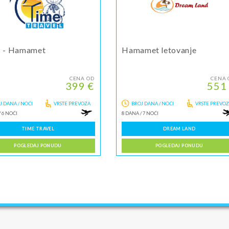
s - Hamamet
Hamamet letovanje
CENA OD
CENA 
399 €
551
J DANA / NOĆI
VRSTE PREVOZA
BROJ DANA / NOĆI
VRSTE PREVO
/
6 NOĆI
8 DANA
/
7 NOĆI
TIME TRAVEL
DREAM LAND
POGLEDAJ PONUDU
POGLEDAJ PONUDU