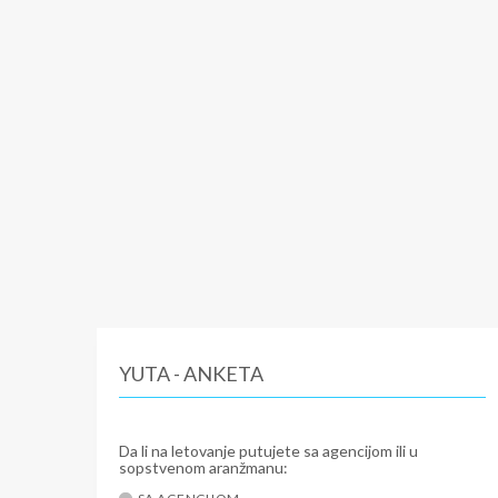
YUTA - ANKETA
Da li na letovanje putujete sa agencijom ili u
sopstvenom aranžmanu: