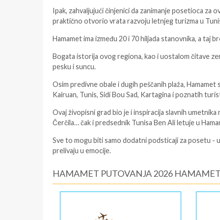
Ipak, zahvaljujući činjenici da zanimanje posetioca za 
praktično otvorio vrata razvoju letnjeg turizma u Tuni
Hamamet ima između 20 i 70 hiljada stanovnika, a taj 
Bogata istorija ovog regiona, kao i uostalom čitave zem
pesku i suncu.
Osim predivne obale i dugih peščanih plaža, Hamamet se n
Kairuan, Tunis, Sidi Bou Sad, Kartagina i poznatih turis
Ovaj živopisni grad bio je i inspiracija slavnih umetnik
Čerčila… čak i predsednik Tunisa Ben Ali letuje u Ham
Sve to mogu biti samo dodatni podsticaji za posetu - uz 
prelivaju u emocije.
HAMAMET PUTOVANJA 2026 HAMAMET