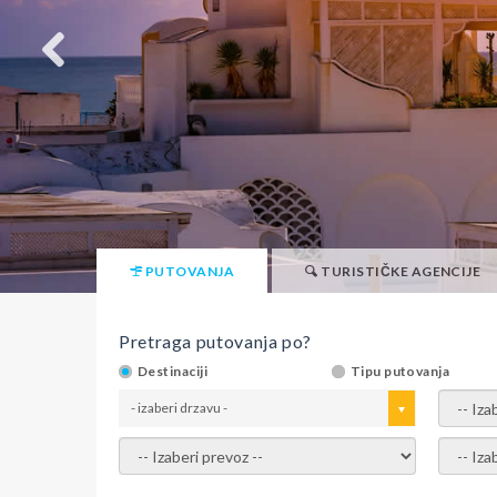
PUTOVANJA
TURISTIČKE AGENCIJE
Pretraga putovanja po?
Destinaciji
Tipu putovanja
- izaberi drzavu -
- izaber
- izaberi prevoz -
- Izaber