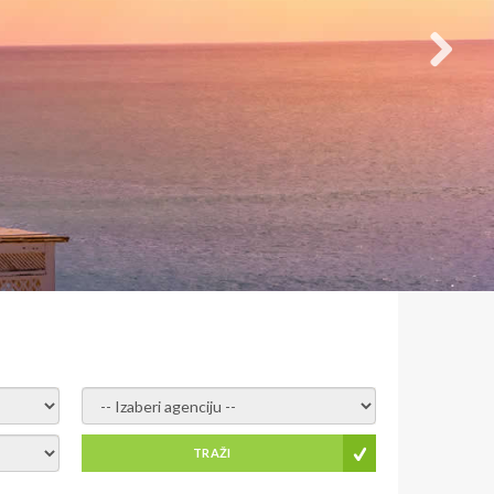
- izaberi agenciju -
TRAŽI