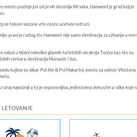
ovo mesto počinje još od prvih decenija XX veka, Hamamet je grad koji je
su.
broj se tokom sezone vrlo često učetvorostruči.
lje, pravi je razlog što Hamamet nije samo destinacija za uživanje u mor
alazi u blizini nekoliko glavnih turističkih atrakcija Tunisa kao što su
tičkih centara, destinacija Monastir i Sus.
a među kojima su slikar Pol Kle ili Pol Makartni, mesto za odmor Vinstona
ametu.
onaj najvažniji a to je neponovljiva, jedinstvena atmosfera i slike koje 
 LETOVANJE