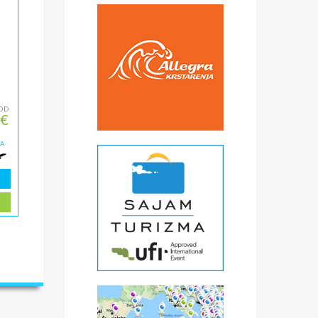
OD
 €
ZA