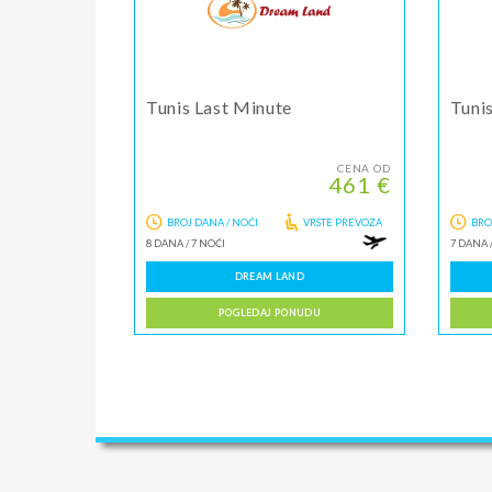
Tunis Last Minute
Tuni
CENA OD
461 €
BROJ DANA / NOĆI
VRSTE PREVOZA
BRO
8 DANA
/
7 NOĆI
7 DANA
DREAM LAND
POGLEDAJ PONUDU