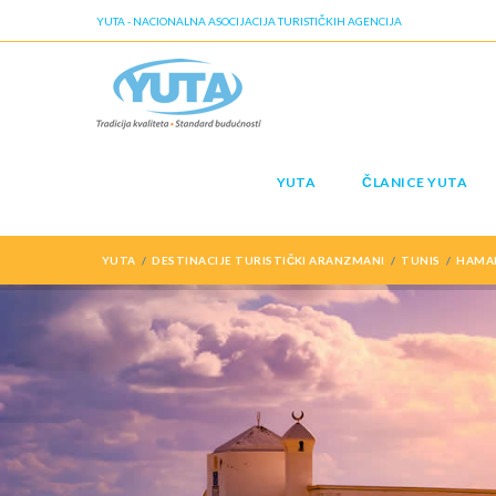
YUTA - NACIONALNA ASOCIJACIJA TURISTIČKIH AGENCIJA
YUTA
ČLANICE YUTA
YUTA
DESTINACIJE TURISTIČKI ARANZMANI
TUNIS
HAMA