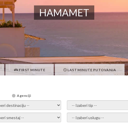
HAMAMET
FIRST MINUTE
LAST MINUTE PUTOVANJA
Agenciji
i destinaciju -
- izaberi tip -
ite smestaj -
- Izaberite uslugu -