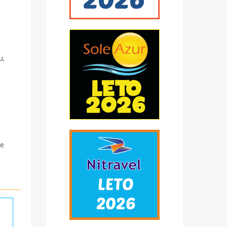
u,
se