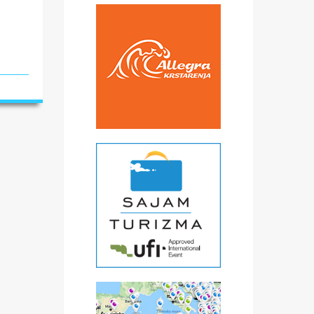
i i
874.
t
 do
ra
,
m
,
ati
d,