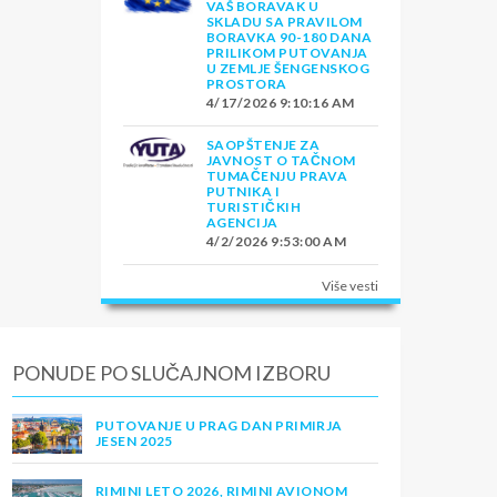
VAŠ BORAVAK U
n
SKLADU SA PRAVILOM
BORAVKA 90-180 DANA
PRILIKOM PUTOVANJA
U ZEMLJE ŠENGENSKOG
PROSTORA
4/17/2026 9:10:16 AM
SAOPŠTENJE ZA
nog
JAVNOST O TAČNOM
TUMAČENJU PRAVA
PUTNIKA I
a -
TURISTIČKIH
AGENCIJA
e
4/2/2026 9:53:00 AM
ete
edi
Više vesti
ćna
PONUDE PO SLUČAJNOM IZBORU
PUTOVANJE U PRAG DAN PRIMIRJA
JESEN 2025
aći
RIMINI LETO 2026, RIMINI AVIONOM