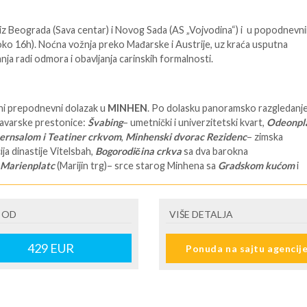
iz Beograda (Sava centar) i Novog Sada (AS „Vojvodina“) i u popodnevn
oko 16h). Noćna vožnja preko Mađarske i Austrije, uz kraća usputna
nja radi odmora i obavljanja carinskih formalnosti.
ni prepodnevni dolazak u
MINHEN
. Po dolasku panoramsko razgledanj
avarske prestonice:
Švabing
– umetnički i univerzitetski kvart,
Odeonpl
hernsalom i Teatiner crkvom
,
Minhenski dvorac Rezidenc
– zimska
ja dinastije Vitelsbah,
Bogorodičina crkva
sa dva barokna
Marienplatc
(Marijin trg)– srce starog Minhena sa
Gradskom kućom
i
m
Glokenšpilom
– starim satom sa figurinama;
crkva Svetog Petra
,
Stara
 kuća
,
Gradska Pivnica– Hofbrojhaus
u kojoj je Hitler održao svoj čuve
 Odlazak i smeštaj u hotel. Nakon kraćeg odmora odlazak do centra grad
 OD
VIŠE DETALJA
revozom i mogućnost organizovanja fakultativnog
NIMFENBURGA
, kraljevske rezidencije dinastije Vitelsbah iz koje potiče
429
EUR
Ponuda na sajtu agencij
varski „ludi“ kralj Ludvig II. Razgledanje
baroknih vrtova
. Slobodno vr
 grada. Povratak u hotel javnim prevozom.
Noćenje
.