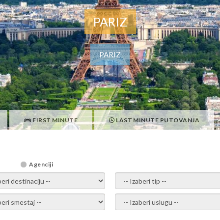
PARIZ
PARIZ
FIRST MINUTE
LAST MINUTE PUTOVANJA
Agenciji
i destinaciju -
- izaberi tip -
ite smestaj -
- Izaberite uslugu -