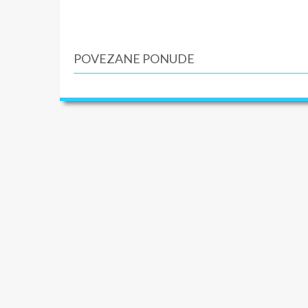
Doručak.
i
STRAZ
autentič
čuvena
POVEZANE PONUDE
godine. 
Obilazim
zbog šir
najroman
draž. Na
hotel u 
4. dan
Doručak
turom… O
trg
Ven
ulica
,
tr
park
Tui
umetnos
“bukinist
palatu
K
izbliza 