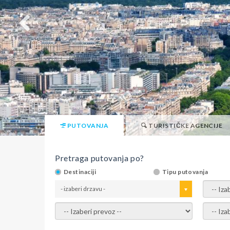
PUTOVANJA
TURISTIČKE AGENCIJE
Pretraga putovanja po?
Destinaciji
Tipu putovanja
- izaberi drzavu -
- izaber
- izaberi prevoz -
- Izaber