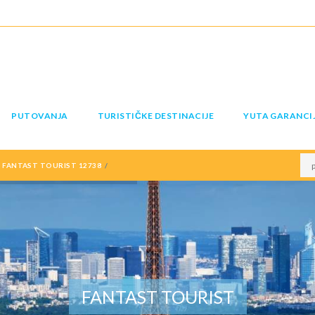
PUTOVANJA
TURISTIČKE DESTINACIJE
YUTA GARANCI
 FANTAST TOURIST 12738
FANTAST TOURIST