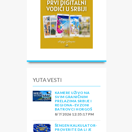
l
ale
YUTA VESTI
an
KAMERE UŽIVO NA
SVIM GRANIČNIM
kom
PRELAZIMA SRBIJE I
REGIONA–EVZONI
BATROVCI HORGOŠ
šim
8/7/2026 12:35:17 PM
obus
ŠENGEN KALKULATOR-
PROVERITE DA LI JE
S JE