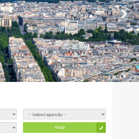
- izaberi agenciju -
TRAŽI