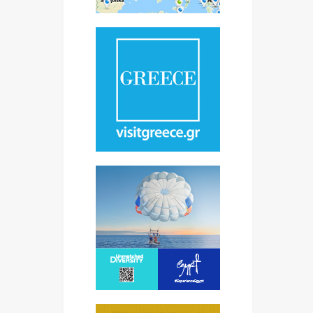
ovi
.
a
ih
ča
e
li
vite