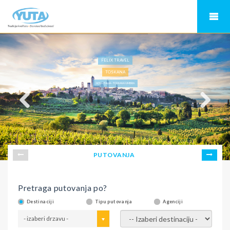
FELIX TRAVEL
TOSKANA
NOVA ITALIJA - TOSKANA I UMBRIA
PUTOVANJA
Pretraga putovanja po?
Destinaciji
Tipu putovanja
Agenciji
- izaberi drzavu -
- izaberi destinaciju -