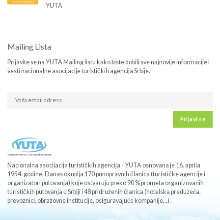
YUTA
Mailing Lista
Prijavite se na YUTA Mailing listu kako biste dobili sve najnovije informacije i
vesti nacionalne asocijacije turističkih agencija Srbije.
Prijavi se
Nacionalna asocijacija turističkih agencija - YUTA osnovana je 16. aprila
1954. godine. Danas okuplja 170 punopravnih članica (turističke agencije i
organizatori putovanja) koje ostvaruju preko 90 % prometa organizovanih
turističkih putovanja u Srbiji i 48 pridruženih članica (hotelska preduzeća,
prevoznici, obrazovne institucije, osiguravajuće kompanije...).