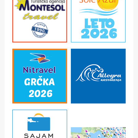
putovanja ka Arezzu – rodnom gradu Frančeska
Petrarke i domu najposećenijeg festivala viteških borbi
u Italiji. Šetnja istorijskim delom grada : Piazza Grande,
poznatog po scenama iz filma „La Vita e Bella“. Grad je
poznat i po Baziliki Sv. Frančeska, crkvi San Domeniko i
tvrđavi Medičijevih. Slobodno vreme. Povratak u
Chianciano Terme. Noćenje.
5. DAN CHIANCIANO TERME - MONTEPULCIANO
Doručak. Napuštanje hotelskih soba . Slobodno vreme ili
fakultativni izlet u Montepulciano - gradiću na brdu,
renesansnog izgleda sa živopisnim građevinama od cigle,
poznat po proizvodnji vina Nobile. Pravi raj za ljubitelje
dobrog vina i umetnosti. Gradić je svedok tri čuda i
zahvaljujući jednom od njih izgradjen je hram San Biagio,
jedno od najlepših zdanja u blizini ovog grada. Po
dolasku obilazak centra grada: Piazza Grande, Duomo,
Palazzo Comunale, Palazzo del Capitano del Popolo,
Palazzo Tarugi… Slobodno vreme do polaska za Srbiju.
Noćna vožnja preko Slovenije i Hrvatske sa kraćim
usputnim zadržavanjima radi odmora i graničnih