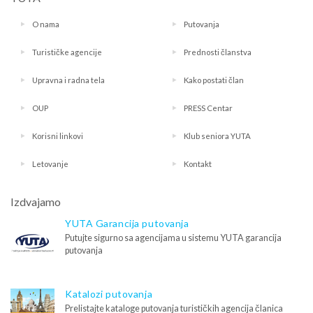
O nama
Putovanja
Turističke agencije
Prednosti članstva
Upravna i radna tela
Kako postati član
OUP
PRESS Centar
Korisni linkovi
Klub seniora YUTA
Letovanje
Kontakt
Izdvajamo
YUTA Garancija putovanja
Putujte sigurno sa agencijama u sistemu YUTA garancija
putovanja
Katalozi putovanja
Prelistajte kataloge putovanja turističkih agencija članica