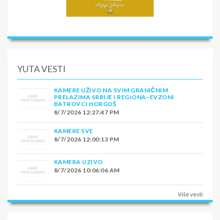
Medjunarodno zdravstveno osiguranje - Stanični vaučer
150,00 din po osobi u agenciji ( na Bas stanici stanični
vaučer se kupuje po ceni od 300,00 din) Fakultativne
izlete: • Peruđa i Asisi 45€ / deca do 12 god. 20€ •
Arezzo i Cortona 35€ / deca do 12 god. 20€ •
Montepulciano 10€ / deca do 12 god. 5€
YUTA VESTI
KAMERE UŽIVO NA SVIM GRANIČNIM
PRELAZIMA SRBIJE I REGIONA–EVZONI
BATROVCI HORGOŠ
8/7/2026 12:27:47 PM
KAMERE SVE
8/7/2026 12:00:13 PM
KAMERA UZIVO
8/7/2026 10:06:06 AM
Više vesti