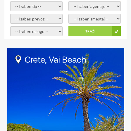
- izaberi tip -
- izaberi agenciju -
- izaberi prevoz -
- Izaberite smestaj -
- Izaberite uslugu -
TRAŽI