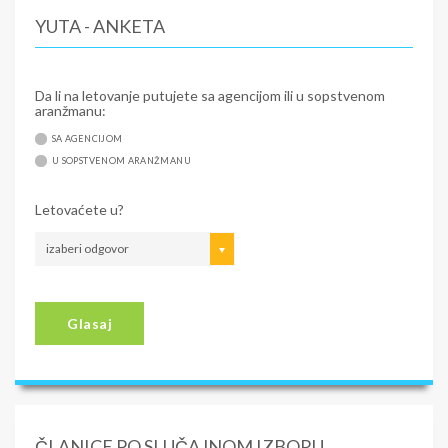
YUTA - ANKETA
Da li na letovanje putujete sa agencijom ili u sopstvenom
aranžmanu:
SA AGENCIJOM
U SOPSTVENOM ARANŽMANU
Letovaćete u?
izaberi odgovor
Glasaj
ČLANICE PO SLUČAJNOM IZBORU