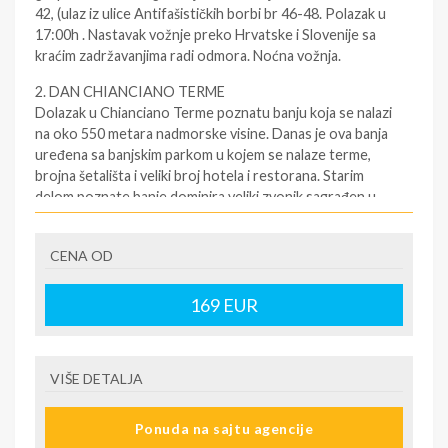
42, (ulaz iz ulice Antifašističkih borbi br 46-48. Polazak u
17:00h . Nastavak vožnje preko Hrvatske i Slovenije sa
kraćim zadržavanjima radi odmora. Noćna vožnja.
2. DAN CHIANCIANO TERME
Dolazak u Chianciano Terme poznatu banju koja se nalazi
na oko 550 metara nadmorske visine. Danas je ova banja
uređena sa banjskim parkom u kojem se nalaze terme,
brojna šetališta i veliki broj hotela i restorana. Starim
delom poznate banje dominira veliki zvonik sagrađen u
srednjem veku, na čijoj se spoljašnosti može videti grb
porodice Mediči. Smeštaj u hotel posle 15h. Slobodno
CENA OD
vreme. Noćenje.
3. DAN CHIANCIANO TERME - PERUGIA - ASSISI -
169
EUR
CHIANCIANO TERME
(Jesen Putovanje Umbria i Toskana 2025) - Doručak.
Fakultativni celodnevni izlet za Peruđu i Asizi. Po
VIŠE DETALJA
dolasku u Peruđu koju zovu i univerzitetski grad i
poznatoj po čokoladi “Baci” sa žičarom- metroom se
penjemo do istorijskog centra i krećemo u razgledanje
Ponuda na sajtu agencije
grada: Piazza IV Novembre, Palazzo Priori, Duomo San