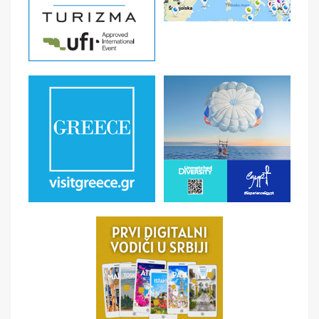
formalnosti.
6. DAN BEOGRAD
Očekivani dolazak u Beograd u jutarnjim časovima.
SMENE
07.11. - 12.11.2025.
NAPOMENE O CENI
U CENU JE UKLJUČENO
- Prevoz komfornim turističkim autobusom (klima, dvd,
audio oprema) prema programu putovanja, - Smeštaj na
bazi 3 noćenja u Chianciano Termama sa doručkom u
hotelu 3* u 1/2 i 1/3 sobama - Usluga predstavnika
agencije/ licenciranog vodiča, - Troškove realizacije
programa.
U CENU NIJE UKLJUČENO
- Turistička taksa ( plaća se na licu mesta na recepciji
hotela, hotel 3* 1.6€/danu i 4* 2€/danu) - Individualne
troškove putnika - Doplata za 1/1 sobu 75€ -