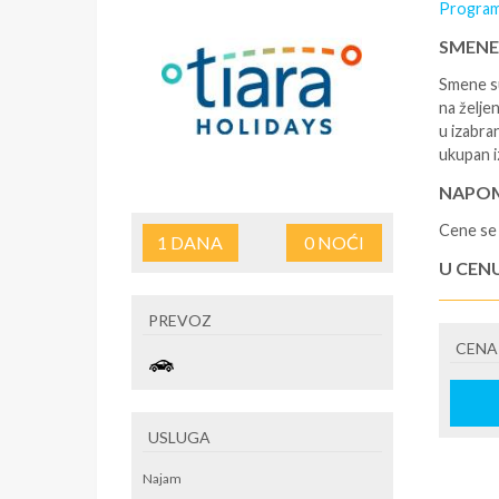
Program
SMENE
Smene su
na željen
u izabra
ukupan i
NAPOM
Cene se 
1
DANA
0
NOĆI
U CEN
- rezerv
PREVOZ
korišćen
CENA
putovan
U CEN
- boravi
USLUGA
se na re
/ apartm
Najam
po noćen