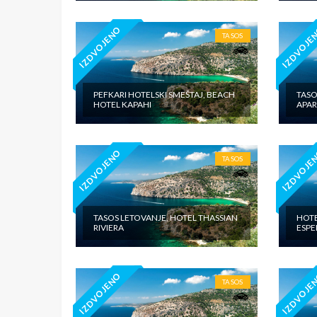
IZDVOJENO
IZDVOJE
TASOS
PEFKARI HOTELSKI SMEŠTAJ, BEACH
TASO
HOTEL KAPAHI
APA
IZDVOJENO
IZDVOJE
TASOS
TASOS LETOVANJE, HOTEL THASSIAN
HOTE
RIVIERA
ESPE
IZDVOJENO
IZDVOJE
TASOS