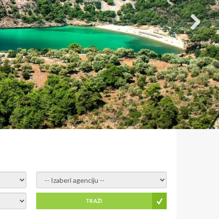
- izaberi agenciju -
TRAŽI