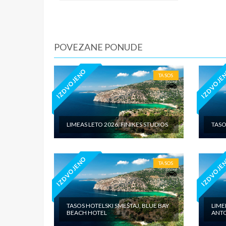
iznosi 1
dnevno p
agencije
Covid 19
POVEZANE PONUDE
fakultat
plaćaju u
IZDVOJENO
IZDVOJE
TASOS
LIMEAS LETO 2026, FINIKES STUDIOS
TASO
IZDVOJENO
IZDVOJE
TASOS
TASOS HOTELSKI SMEŠTAJ, BLUE BAY
LIME
BEACH HOTEL
ANT