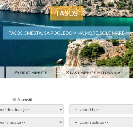
TASOS
TASOS, SMEŠTAJ SA POGLEDOM NA MORE, SOLE MARE
FIRST MINUTE
LAST MINUTE PUTOVANJA
Agenciji
i destinaciju -
- izaberi tip -
ite smestaj -
- Izaberite uslugu -