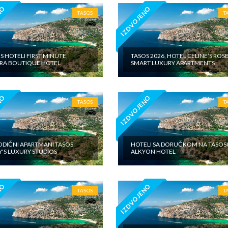
NO
IZDVOJENO
TASOS
T
S HOTELI FIRST MINUTE,
TASOS 2026, HOTEL CELINE’S ROS
IRA BOUTIQUE HOTEL
SMART LUXURY APARTMENTS
NO
IZDVOJENO
TASOS
T
DIČNI APARTMANI TASOS,
HOTELI SA DORUČKOM NA TASOS
'S LUXURY STUDIOS
ALKYON HOTEL
NO
IZDVOJENO
TASOS
T