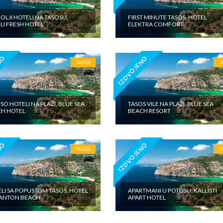
OLJI HOTELI NA TASOSU,
FIRST MINUTE TASOS, HOTEL
LI FRESH HOTEL
ELEKTRA COMFORT
NO
IZDVOJENO
TASOS
T
SO HOTELI NA PLAŽI, BLUE SEA
TASOS VILE NA PLAŽI, BLUE SEA
H HOTEL
BEACH RESORT
NO
IZDVOJENO
TASOS
T
LI SA POPUSTOM TASOS, HOTEL
APARTMANI U POTOSU, KALLISTI
ANTON BEACH
APART HOTEL