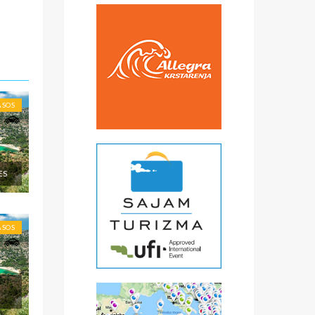
€
čke
a
) -
ise
ASOS
ES
ASOS