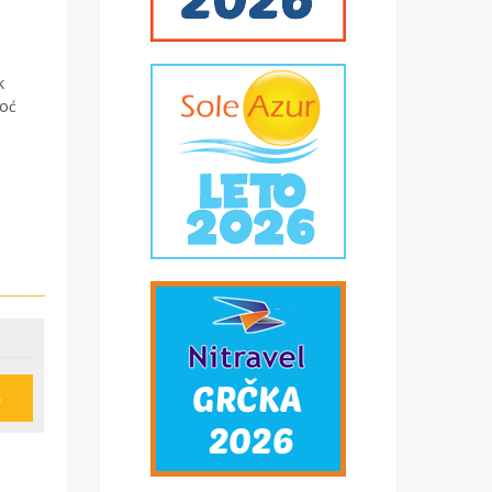
k
noć
e
u
ije
obi,
*