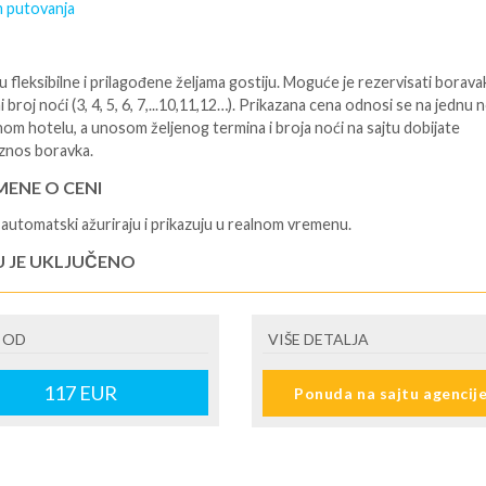
 putovanja
 fleksibilne i prilagođene željama gostiju. Moguće je rezervisati borava
i broj noći (3, 4, 5, 6, 7,...10,11,12…). Prikazana cena odnosi se na jednu 
nom hotelu, a unosom željenog termina i broja noći na sajtu dobijate
znos boravka.
ENE O CENI
automatski ažuriraju i prikazuju u realnom vremenu.
U JE UKLJUČENO
isane i potvrđene usluge u izabranoj smeštajnoj jedinici prema opisu -
je hotelskih sadržaja prema opisu - uslugu rezervacije - organizaciju
 OD
VIŠE DETALJA
ja
U NIJE UKLJUČENO
117
EUR
Ponuda na sajtu agencij
šne takse (naknada za otpornost na klimatsku krizu) na destinaciji, plaćaj
cepciji hotela/apartmana za hotele sa 1* i 2* i nekategorisane sobe /stud
ane iznosi 2€ po sobi, po noćenju za hotele sa 3* iznosi 5€ dnevno po s
ju za hotele sa 4*iznosi 10€ dnevno po sobi, po noćenju za hotele sa 5