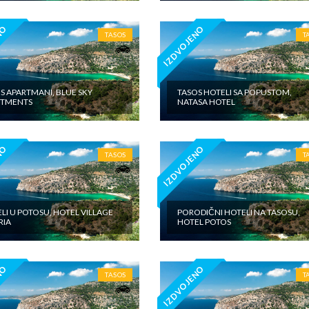
NO
IZDVOJENO
TASOS
T
S APARTMANI, BLUE SKY
TASOS HOTELI SA POPUSTOM,
RTMENTS
NATASA HOTEL
NO
IZDVOJENO
TASOS
T
LI U POTOSU, HOTEL VILLAGE
PORODIČNI HOTELI NA TASOSU,
RIA
HOTEL POTOS
NO
IZDVOJENO
TASOS
T