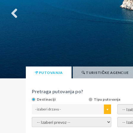
PUTOVANJA
TURISTIČKE AGENCIJE
Pretraga putovanja po?
Destinaciji
Tipu putovanja
- izaberi drzavu -
- izaber
- izaberi prevoz -
- Izaber