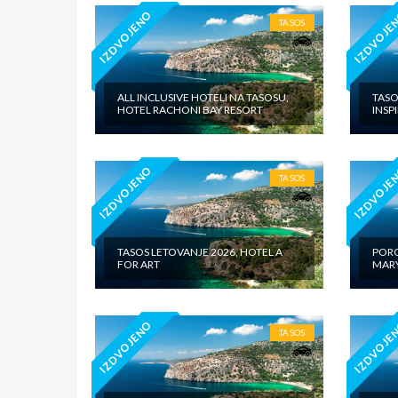
IZDVOJENO
IZDVOJE
TASOS
ALL INCLUSIVE HOTELI NA TASOSU,
TASO
HOTEL RACHONI BAY RESORT
INSP
IZDVOJENO
IZDVOJE
TASOS
TASOS LETOVANJE 2026, HOTEL A
PORO
FOR ART
MARY
IZDVOJENO
IZDVOJE
TASOS