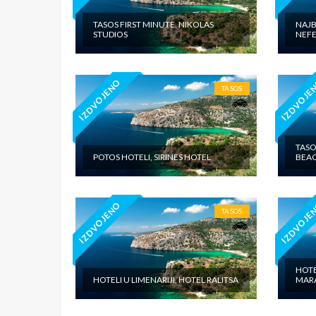
TASOS FIRST MINUTE, NIKOLAS
NAJB
STUDIOS
NEFE
IZDVOJENO
IZDVOJE
TASOS
TASO
POTOS HOTELI, SIRINES HOTEL
BEAC
IZDVOJENO
IZDVOJE
TASOS
HOTE
HOTELI U LIMENARIJI, HOTEL RALITSA
MAR