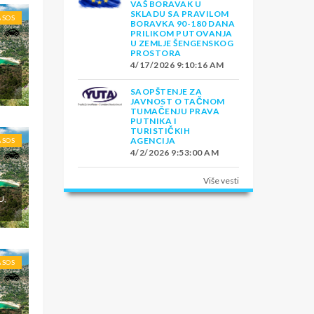
VAŠ BORAVAK U
SKLADU SA PRAVILOM
ASOS
BORAVKA 90-180 DANA
PRILIKOM PUTOVANJA
U ZEMLJE ŠENGENSKOG
PROSTORA
4/17/2026 9:10:16 AM
E
SAOPŠTENJE ZA
JAVNOST O TAČNOM
TUMAČENJU PRAVA
PUTNIKA I
TURISTIČKIH
AGENCIJA
ASOS
4/2/2026 9:53:00 AM
Više vesti
U,
ASOS