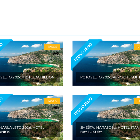
5€ dnevno po sobi, po noćenju za samostalan boravak u vilama iznosi 15
o sobi, po noćenju - putno zdravstveno osiguranje. Preporuka turisti
 Tiara Holidaysje da putnik poseduje navedeno osiguranje, uz pokriće z
 - usluge za koje je predviđena doplata na licumesta (parking, baby cot…
ivne izlete po cenovniku našeg inopartnera na konkretnoj destinaciji koj
 valuti domicilne zemlje na licu mesta. - individualne troškove
NO
IZDVOJENO
TASOS
T
S LETO 2026. HOTEL ACHILLION
POTOS LETO 2026, AFRODITE SUIT
NO
IZDVOJENO
TASOS
T
NARIJA LETO 2026, HOTEL
SMEŠTAJ NA TASOSU, HOTEL STAR
ONIOS
BAY LUXURY