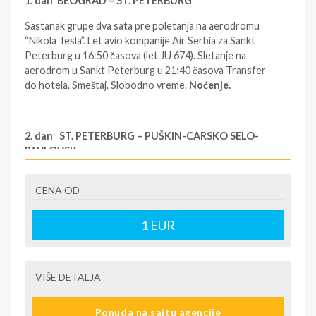
1. dan BEOGRAD – ST. PETERBURG
Sastanak grupe dva sata pre poletanja na aerodromu
“Nikola Tesla”. Let avio kompanije Air Serbia za Sankt
Peterburg u 16:50 časova (let JU 674). Sletanje na
aerodrom u Sankt Peterburg u 21:40 časova Transfer
do hotela. Smeštaj. Slobodno vreme.
Noćenje.
2. dan ST. PETERBURG – PUŠKIN-CARSKO SELO-
PAVLOVSK
Doručak.
Fakultativni program:
Puškin-Carsko Selo
,
CENA OD
letnja rezidencija Ekaterine Velike, prekrasan dvorac i
park površine 107 hektara. Enterijer dvorca fascinira
sjajem umetničkih predmeta od poludragog kamena,
1
EUR
zlata, portretima dinastije Romanovih. Povodom 300-
godišnjice osnivanja Sankt Peterburga završena je
obnova čuvene Ćilibarske dvorane, koja je Ekatarininom
VIŠE DETALJA
dvorcu vratila stari sjaj.
Pavlovsk
,
poklon kraljice
Ekatarine Velike svome sinu Pavlu I krajem XVIII veka.
Ova letnja carska rezidencija je jedna od najbolje
Ponuda na sajtu agencije