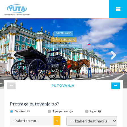
DREAM LAND
SANKT PETERBURG
NOVA GODINA ST. PETERBURG - MOSKVA AVIONOM
PUTOVANJA
Pretraga putovanja po?
Destinaciji
Tipu putovanja
Agenciji
- izaberi drzavu -
- izaberi destinaciju -