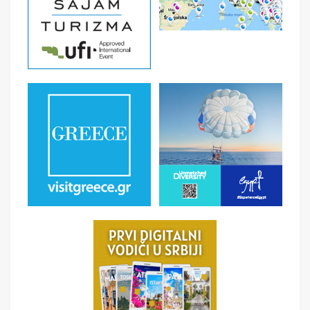
Dolazak u Moskvu u 16:40 časova. Transfer do hotela.
Smeštaj u hotel. Slobodno vreme. Fakultativni
program:
Moskovski metro
,
jedan od najlepših i
najstarijih metroa na svetu, u kojem čak 44 stanice imaju
status kulturnog nasledja. Obilazak nekoliko
najznačajnijih metro stanica, koje su nalik na muzeje
bogato dekorisane skulpturama, mozaicima, pozlaćenim
floralnim ornamentima, mermernim stubovima i
portretima nacionalnih heroja.
Noćenje.
6. dan
MOSKVA - PANORAMSKO RAZGLEDANJE
GRADA-MUZEJ PANORAMA BORODINSKE BITKE
Doručak.
Panoramsko razgledanje grada
autobusom:
centar grada, Crveni trg, Kremlj, Crkva
Vasilija Blaženog, Boljšoj teatar, Hram Hrista Spasitelja,
Novodevičji manastir, vidikovac Vrapčeva brda i
Univerzitet "Lomonosov", Poklonaja gora (Park Pobede)
i dr. (bez ulaska u objekte). Fakultativni program:
Muzej
Panorama Borodinske bitke
,
posvećen ratu sa
Napoleonom 1812. g. Glavni eksponat muzeja je
panorama, ogromno slikano platno dimenzije 115x15m,