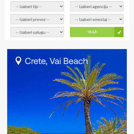
- izaberi tip -
- izaberi agenciju -
- izaberi prevoz -
- Izaberite smestaj -
- Izaberite uslugu -
TRAŽI