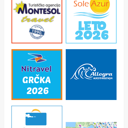
Doručak.
Fakultativni program:
Ermitaž
,
obilazak
jednog od najvećih muzeja na svetu, u zdanju Zimskog
dvorca, sa preko 3 miliona eksponata. Njegova
neprocenjiva zbirka izložena je u 6 zgrada rasporedjenih
na Dvorskom trgu i duž reke Neve. Glavna zgrada je
Zimski dvorac koji je nekada bio rezidencija ruskih careva,
a u njegovoj bogatoj zbirci izdvajaju se remek dela
Leonarda Da Vinčija, Ticijana, Rembranta, Mikelanđela i
drugih. Muzej je poznat i po arheološkoj zbirci, zbirci
skulptura, zbirci srednjevekovne evropske umetnosti, ali
i po svom baroknom izgledu i arhitekturi. Slobodno
vreme.
Odlazak
uveče
na
Dvorski
trg, kod Zimskog
dvorca
(
sa
vodi
č
em
,
metroom
),
na
kome
se
uz
koncerte
pod otvorenim nebom
i
veličanstven
vatromet
do
č
ekuje
Nova
godina
.
Noćenje.
5. dan ST. PETERBURG – MOSKVA – MOSKOVSKI
METRO
Doručak.
Transfer do železničke stanice. Putovanje za
Moskvu u 13:00 časova savremenim vozom Sapsan.