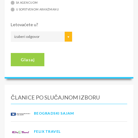
SA AGENCIJOM
U SOPSTVENOM ARANŽMANU
Letovaćete u?
izaberi odgovor
Glasaj
ČLANICE PO SLUČAJNOM IZBORU
BEOGRADSKI SAJAM
FELIX TRAVEL