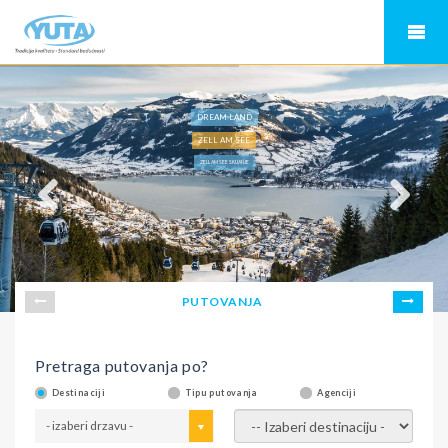
DREAM LAND
ZELL AM SEE
ZELL AM SEE SKIJANJE
PUTOVANJA
Pretraga putovanja po?
Destinaciji
Tipu putovanja
Agenciji
- izaberi drzavu -
- izaberi destinaciju -