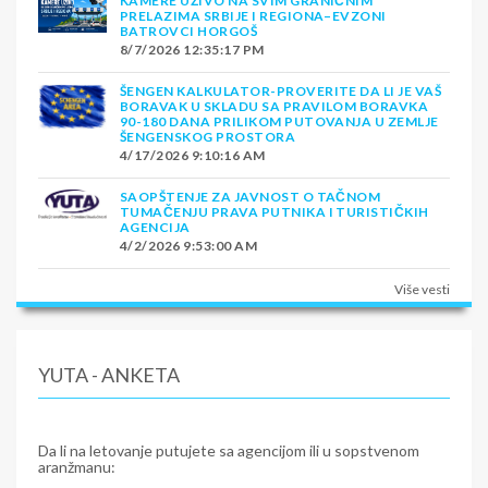
KAMERE UŽIVO NA SVIM GRANIČNIM
PRELAZIMA SRBIJE I REGIONA–EVZONI
BATROVCI HORGOŠ
8/7/2026 12:35:17 PM
ŠENGEN KALKULATOR-PROVERITE DA LI JE VAŠ
BORAVAK U SKLADU SA PRAVILOM BORAVKA
90-180 DANA PRILIKOM PUTOVANJA U ZEMLJE
ŠENGENSKOG PROSTORA
4/17/2026 9:10:16 AM
SAOPŠTENJE ZA JAVNOST O TAČNOM
TUMAČENJU PRAVA PUTNIKA I TURISTIČKIH
AGENCIJA
4/2/2026 9:53:00 AM
Više vesti
YUTA - ANKETA
Da li na letovanje putujete sa agencijom ili u sopstvenom
aranžmanu: