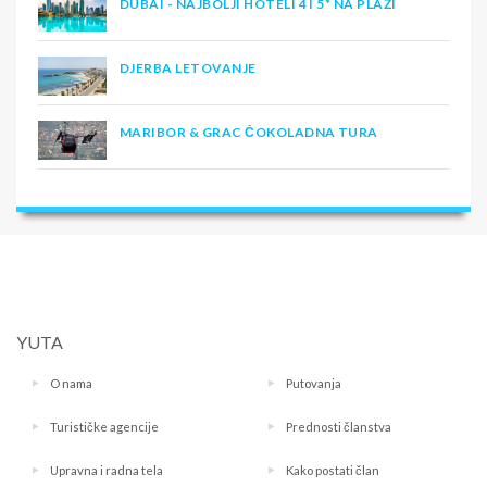
DUBAI - NAJBOLJI HOTELI 4 I 5* NA PLAŽI
DJERBA LETOVANJE
MARIBOR & GRAC ČOKOLADNA TURA
YUTA
O nama
Putovanja
Turističke agencije
Prednosti članstva
Upravna i radna tela
Kako postati član