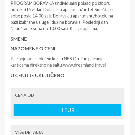
PROGRAM BORAVKA (individualni polasci po izboru
putnika) Prvi dan Dolazak u apartman/hotel. Smeštaj u
sobe posle 14:00 sati. Boravak u apartmanu/hotelu na
bazi izabrane usluge i dužine boravka. Poslednji dan
Napuštanje soba do 10:00 sati. Kraj programa.
SMENE
NAPOMENE O CENI
Plaćanje po srednjem kursu NBS On-line plaćanje
karticama direktno na sajtu www.dreamland.travel
U CENU JE UKLJUČENO
Smeštaj u apartmanu/hotelu na bazi izabrane usluge i
troškovi rezervacije.
CENA OD
U CENU NIJE UKLJUČENO
1
EUR
Individualni troškovi, međunarodno putno zdravstveno
osiguranje, boravišna taksa, troškovi prevoza.
VIŠE DETALJA