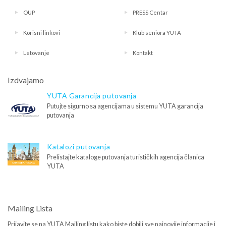
OUP
PRESS Centar
Korisni linkovi
Klub seniora YUTA
Letovanje
Kontakt
Izdvajamo
YUTA Garancija putovanja
Putujte sigurno sa agencijama u sistemu YUTA garancija
putovanja
Katalozi putovanja
Prelistajte kataloge putovanja turističkih agencija članica
YUTA
Mailing Lista
Prijavite se na YUTA Mailing listu kako biste dobili sve najnovije informacije i