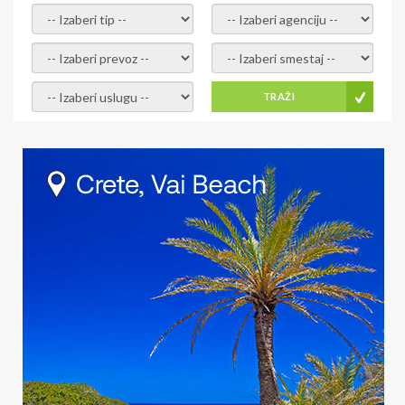
- izaberi tip -
- izaberi agenciju -
- izaberi prevoz -
- Izaberite smestaj -
- Izaberite uslugu -
TRAŽI