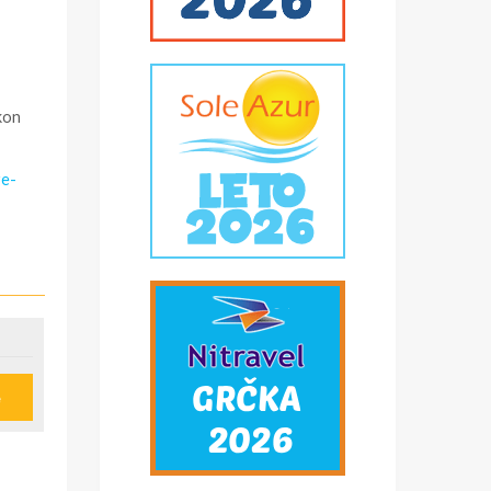
kon
re-
e