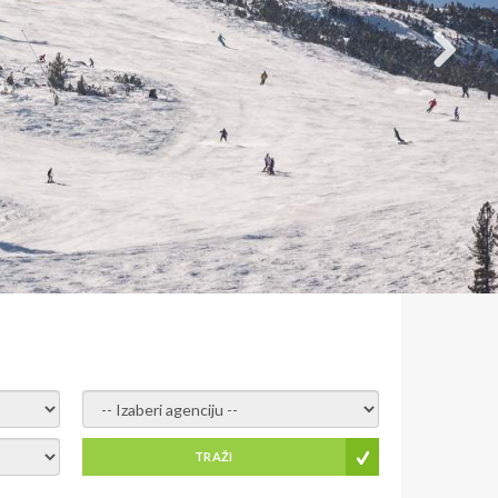
- izaberi agenciju -
TRAŽI