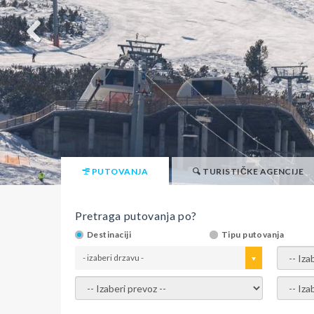
PUTOVANJA
TURISTIČKE AGENCIJE
Pretraga putovanja po?
Destinaciji
Tipu putovanja
- izaberi drzavu -
- izaber
- izaberi prevoz -
- Izaber