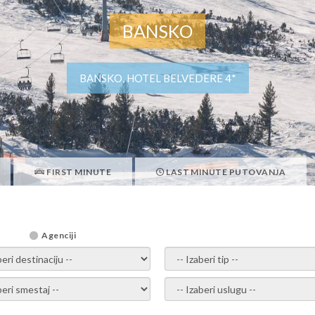
BANSKO
BANSKO, HOTEL BELVEDERE 4*
FIRST MINUTE
LAST MINUTE PUTOVANJA
Agenciji
i destinaciju -
- izaberi tip -
ite smestaj -
- Izaberite uslugu -