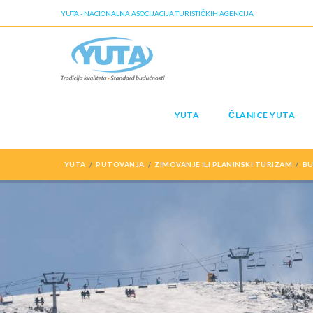
YUTA - NACIONALNA ASOCIJACIJA TURISTIČKIH AGENCIJA
YUTA
ČLANICE YUTA
YUTA
PUTOVANJA
ZIMOVANJE ILI PLANINSKI TURIZAM
BU