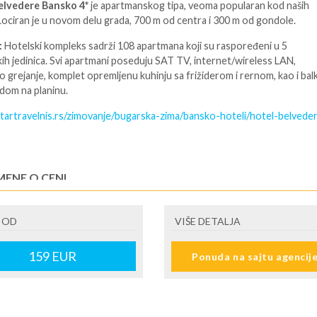
elvedere Bansko 4*
je apartmanskog tipa, veoma popularan kod naših
 Lociran je u novom delu grada, 700 m od centra i 300 m od gondole.
:
Hotelski kompleks sadrži 108 apartmana koji su raspoređeni u 5
ih jedinica. Svi apartmani poseduju SAT TV, internet/wireless LAN,
o grejanje, komplet opremljenu kuhinju sa frižiderom i rernom, kao i bal
dom na planinu.
startravelnis.rs/zimovanje/bugarska-zima/bansko-hoteli/hotel-belvede
ENE O CENI
U JE UKLJUČENO
 OD
VIŠE DETALJA
U NIJE UKLJUČENO
159
EUR
Ponuda na sajtu agencij