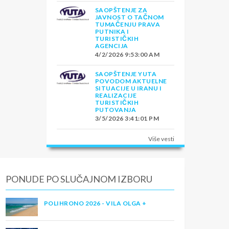
SAOPŠTENJE ZA
JAVNOST O TAČNOM
TUMAČENJU PRAVA
PUTNIKA I
TURISTIČKIH
AGENCIJA
4/2/2026 9:53:00 AM
SAOPŠTENJE YUTA
POVODOM AKTUELNE
SITUACIJE U IRANU I
REALIZACIJE
TURISTIČKIH
PUTOVANJA
3/5/2026 3:41:01 PM
Više vesti
PONUDE PO SLUČAJNOM IZBORU
POLIHRONO 2026 - VILA OLGA +