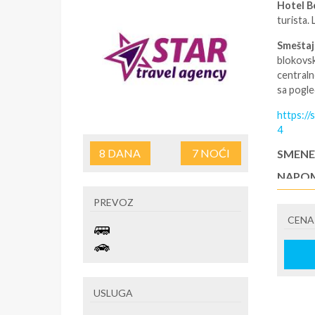
Hotel B
turista.
Smeštaj
blokovsk
centraln
sa pogle
https://
4
8
DANA
7
NOĆI
SMENE
NAPOM
U CEN
PREVOZ
CENA
U CEN
USLUGA