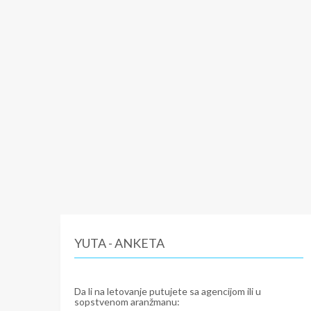
YUTA - ANKETA
Da li na letovanje putujete sa agencijom ili u
sopstvenom aranžmanu: