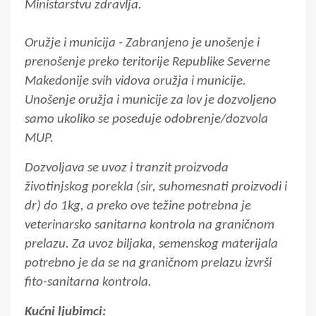
Ministarstvu zdravlja.
Oružje i municija - Zabranjeno je unošenje i
prenošenje preko teritorije Republike Severne
Makedonije svih vidova oružja i municije.
Unošenje oružja i municije za lov je dozvoljeno
samo ukoliko se poseduje odobrenje/dozvola
MUP.
Dozvoljava se uvoz i tranzit proizvoda
životinjskog porekla (sir, suhomesnati proizvodi i
dr) do 1kg, a preko ove težine potrebna je
veterinarsko sanitarna kontrola na graničnom
prelazu. Za uvoz biljaka, semenskog materijala
potrebno je da se na graničnom prelazu izvrši
fito-sanitarna kontrola.
Kućni ljubimci: