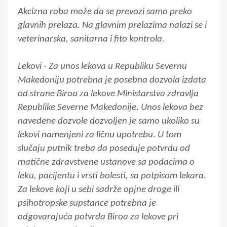
Akcizna roba može da se prevozi samo preko
glavnih prelaza. Na glavnim prelazima nalazi se i
veterinarska, sanitarna i fito kontrola.
Lekovi - Za unos lekova u Republiku Severnu
Makedoniju potrebna je posebna dozvola izdata
od strane Biroa za lekove Ministarstva zdravlja
Republike Severne Makedonije. Unos lekova bez
navedene dozvole dozvoljen je samo ukoliko su
lekovi namenjeni za ličnu upotrebu. U tom
slučaju putnik treba da poseduje potvrdu od
matične zdravstvene ustanove sa podacima o
leku, pacijentu i vrsti bolesti, sa potpisom lekara.
Za lekove koji u sebi sadrže opjne droge ili
psihotropske supstance potrebna je
odgovarajuća potvrda Biroa za lekove pri