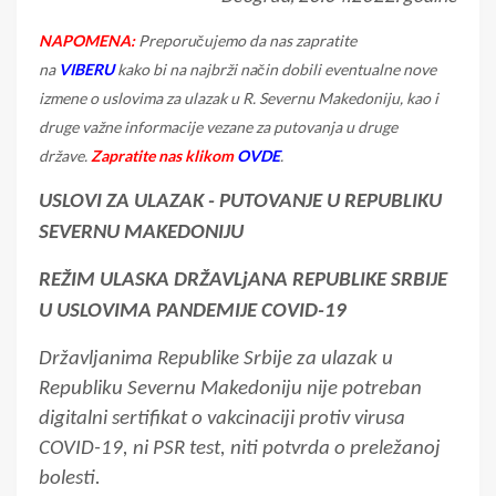
NAPOMENA:
Preporučujemo da nas zapratite
na
VIBERU
kako bi na najbrži način dobili eventualne nove
izmene o uslovima za ulazak u R. Severnu Makedoniju
, kao i
druge važne informacije vezane za putovanja u druge
države.
Zapratite nas klikom
OVDE
.
USLOVI ZA ULAZAK - PUTOVANJE U REPUBLIKU
SEVERNU MAKEDONIJU
REŽIM ULASKA DRŽAVLjANA REPUBLIKE SRBIJE
U USLOVIMA PANDEMIJE COVID-19
Državljanima Republike Srbije za ulazak u
Republiku Severnu Makedoniju nije potreban
digitalni sertifikat o vakcinaciji protiv virusa
COVID-19, ni PSR test, niti potvrda o preležanoj
bolesti.