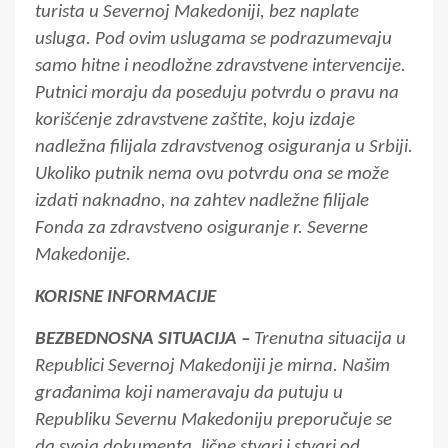
turista u Severnoj Makedoniji, bez naplate
usluga. Pod ovim uslugama se podrazumevaju
samo hitne i neodložne zdravstvene intervencije.
Putnici moraju da poseduju potvrdu o pravu na
korišćenje zdravstvene zaštite, koju izdaje
nadležna filijala zdravstvenog osiguranja u Srbiji.
Ukoliko putnik nema ovu potvrdu ona se može
izdati naknadno, na zahtev nadležne filijale
Fonda za zdravstveno osiguranje r. Severne
Makedonije.
KORISNE INFORMACIJE
BEZBEDNOSNA SITUACIJA –
Trenutna situacija u
Republici Severnoj Makedoniji je mirna. Našim
građanima koji nameravaju da putuju u
Republiku Severnu Makedoniju preporučuje se
da svoja dokumenta, lične stvari i stvari od