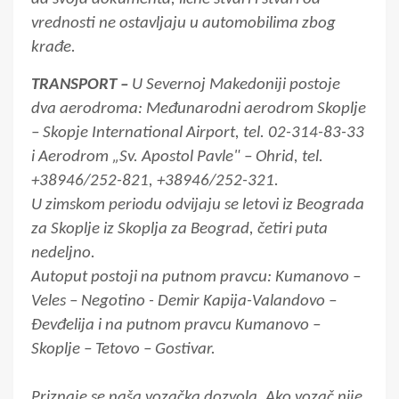
vrednosti ne ostavljaju u automobilima zbog
krađe.
TRANSPORT –
U Severnoj Makedoniji postoje
dva aerodroma: Međunarodni aerodrom Skoplje
– Skopje International Airport, tel. 02-314-83-33
i Aerodrom „Sv. Apostol Pavle" – Ohrid, tel.
+38946/252-821, +38946/252-321.
U zimskom periodu odvijaju se letovi iz Beograda
za Skoplje iz Skoplja za Beograd, četiri puta
nedeljno.
Autoput postoji na putnom pravcu: Kumanovo –
Veles – Negotino - Demir Kapija-Valandovo –
Đevđelija i na putnom pravcu Kumanovo –
Skoplje – Tetovo – Gostivar.
Priznaje se naša vozačka dozvola. Ako vozač nije