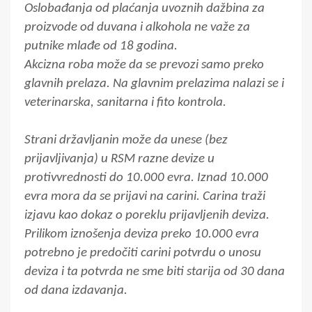
Oslobađanja od plaćanja uvoznih dažbina za
proizvode od duvana i alkohola ne važe za
putnike mlađe od 18 godina.
Akcizna roba može da se prevozi samo preko
glavnih prelaza. Na glavnim prelazima nalazi se i
veterinarska, sanitarna i fito kontrola.
Strani državljanin može da unese (bez
prijavljivanja) u RSM razne devize u
protivvrednosti do 10.000 evra. Iznad 10.000
evra mora da se prijavi na carini. Carina traži
izjavu kao dokaz o poreklu prijavljenih deviza.
Prilikom iznošenja deviza preko 10.000 evra
potrebno je predočiti carini potvrdu o unosu
deviza i ta potvrda ne sme biti starija od 30 dana
od dana izdavanja.