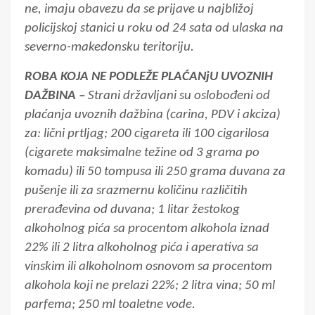
ne, imaju obavezu da se prijave u najbližoj
policijskoj stanici u roku od 24 sata od ulaska na
severno-makedonsku teritoriju.
ROBA KOJA NE PODLEŽE PLAĆANjU UVOZNIH
DAŽBINA –
Strani državljani su oslobođeni od
plaćanja uvoznih dažbina (carina, PDV i akciza)
za: lični prtljag; 200 cigareta ili 100 cigarilosa
(cigarete maksimalne težine od 3 grama po
komadu) ili 50 tompusa ili 250 grama duvana za
pušenje ili za srazmernu količinu različitih
prerađevina od duvana; 1 litar žestokog
alkoholnog pića sa procentom alkohola iznad
22% ili 2 litra alkoholnog pića i aperativa sa
vinskim ili alkoholnom osnovom sa procentom
alkohola koji ne prelazi 22%; 2 litra vina; 50 ml
parfema; 250 ml toaletne vode.