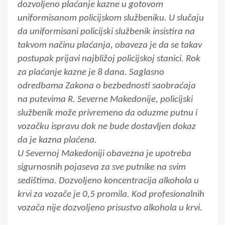
dozvoljeno plaćanje kazne u gotovom
uniformisanom policijskom službeniku. U slučaju
da uniformisani policijski službenik insistira na
takvom načinu plaćanja, obaveza je da se takav
postupak prijavi najbližoj policijskoj stanici. Rok
za plaćanje kazne je 8 dana. Saglasno
odredbama Zakona o bezbednosti saobraćaja
na putevima R. Severne Makedonije, policijski
službenik može privremeno da oduzme putnu i
vozačku ispravu dok ne bude dostavljen dokaz
da je kazna plaćena.
U Severnoj Makedoniji obavezna je upotreba
sigurnosnih pojaseva za sve putnike na svim
sedištima. Dozvoljeno koncentracija alkohola u
krvi za vozače je 0,5 promila. Kod profesionalnih
vozača nije dozvoljeno prisustvo alkohola u krvi.