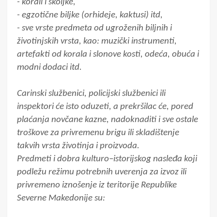
- korali i školjke,
- egzotične biljke (orhideje, kaktusi) itd,
- sve vrste predmeta od ugroženih biljnih i
životinjskih vrsta, kao: muzički instrumenti,
artefakti od korala i slonove kosti, odeća, obuća i
modni dodaci itd.
Carinski službenici, policijski službenici ili
inspektori će isto oduzeti, a prekršilac će, pored
plaćanja novčane kazne, nadoknaditi i sve ostale
troškove za privremenu brigu ili skladištenje
takvih vrsta životinja i proizvoda.
Predmeti i dobra kulturo–istorijskog nasleđa koji
podležu režimu potrebnih uverenja za izvoz ili
privremeno iznošenje iz teritorije Republike
Severne Makedonije su: