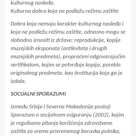
kulturnog nasleđa.
Kulturna dobra koja ne podležu režimu zaštite
Dobra koja nemaju karakter kulturnog nasleđa i
koja ne podležu režimu zaštite, odnosno mogu se
slobodno iznositi iz države: reprodukcije, kopije
muzejskih eksponata (antikviteta i drugih
muzejskih predmeta), propraćeni odgovarajućim
sertifikatom, kojim se potvrđuje kopija, poreklo
originalnog predmeta, kao iinstitucija koja ga je
izdala.
SOCIJALNI SPORAZUMI
Između Srbije i Severne Makedonije postoji
Sporazum o socijalnom osiguranju (2002), kojim
je regulisano pitanje korišćenja zdravstvene
zaštite za vreme privremenog boravka putnika,