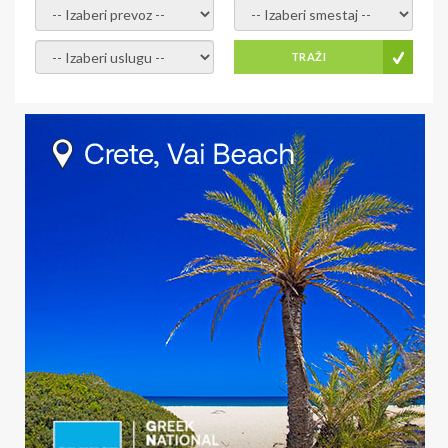
- izaberi prevoz -
- Izaberite smestaj -
- Izaberite uslugu -
TRAŽI