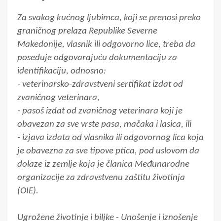
Za svakog kućnog ljubimca, koji se prenosi preko
graničnog prelaza Republike Severne
Makedonije, vlasnik ili odgovorno lice, treba da
poseduje odgovarajuću dokumentaciju za
identifikaciju, odnosno:
- veterinarsko-zdravstveni sertifikat izdat od
zvaničnog veterinara,
- pasoš izdat od zvaničnog veterinara koji je
obavezan za sve vrste pasa, mačaka i lasica, ili
- izjava izdata od vlasnika ili odgovornog lica koja
je obavezna za sve tipove ptica, pod uslovom da
dolaze iz zemlje koja je članica Međunarodne
organizacije za zdravstvenu zaštitu životinja
(OIE).
Ugrožene životinje i biljke - Unošenje i iznošenje