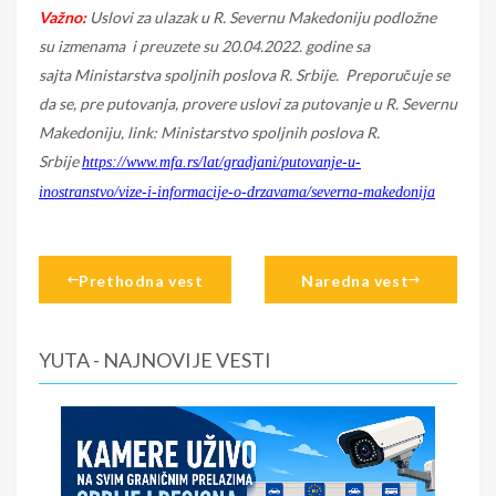
Važno:
Uslovi za ulazak u R. Severnu Makedoniju podložne
su izmenama i preuzete su 20.04.2022. godine sa
sajta Ministarstva spoljnih poslova R. Srbije. Preporučuje se
da se, pre putovanja, provere uslovi za putovanje u R. Severnu
Makedoniju, link: Ministarstvo spoljnih poslova R.
Srbije
https://www.mfa.rs/lat/gradjani/putovanje-u-
inostranstvo/vize-i-informacije-o-drzavama/severna-makedonija
Prethodna vest
Naredna vest
YUTA - NAJNOVIJE VESTI