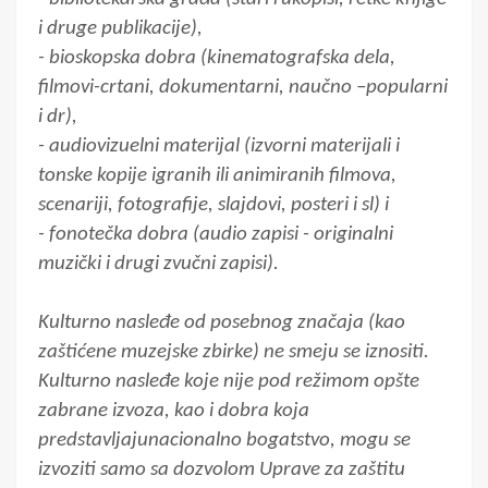
i druge publikacije),
- bioskopska dobra (kinematografska dela,
filmovi-crtani, dokumentarni, naučno –popularni
i dr),
- audiovizuelni materijal (izvorni materijali i
tonske kopije igranih ili animiranih filmova,
scenariji, fotografije, slajdovi, posteri i sl) i
- fonotečka dobra (audio zapisi - originalni
muzički i drugi zvučni zapisi).
Kulturno nasleđe od posebnog značaja (kao
zaštićene muzejske zbirke) ne smeju se iznositi.
Kulturno nasleđe koje nije pod režimom opšte
zabrane izvoza, kao i dobra koja
predstavljajunacionalno bogatstvo, mogu se
izvoziti samo sa dozvolom Uprave za zaštitu