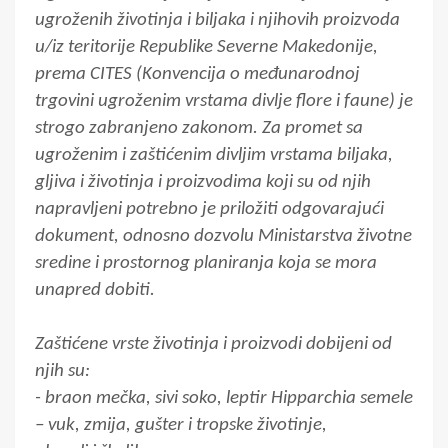
ugroženih životinja i biljaka i njihovih proizvoda
u/iz teritorije Republike Severne Makedonije,
prema CITES (Konvencija o međunarodnoj
trgovini ugroženim vrstama divlje flore i faune) je
strogo zabranjeno zakonom. Za promet sa
ugroženim i zaštićenim divljim vrstama biljaka,
gljiva i životinja i proizvodima koji su od njih
napravljeni potrebno je priložiti odgovarajući
dokument, odnosno dozvolu Ministarstva životne
sredine i prostornog planiranja koja se mora
unapred dobiti.
Zaštićene vrste životinja i proizvodi dobijeni od
njih su:
- braon mečka, sivi soko, leptir Hipparchia semele
– vuk, zmija, gušter i tropske životinje,