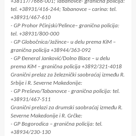
+38117/7666-001; Tabanovce- granična policija:
tel. +38931/416-244; Tabanovce – carina: tel.
+38931/467-610
- GP Prohor Pčinjski/Pelince– granična policija:
tel. +38931/800-000
- GP Globočnica/Jažince– u delu prema KiM –
granična policija +38944/363-092
- GP Đeneral Janković/Dolno Blace – u delu
prema KiM – granična policija +3892/321-4018
Granični prelaz za železnički saobraćaj između R.
Srbije i R. Severne Makedonije:
- GP Preševo/Tabanovce - granična policija: tel.
+38931/467-511
Granični prelazi za drumski saobraćaj između R.
Severne Makedonije i R. Grčke:
- GP Bogorodica – granična policija: tel.
+38934/230-130