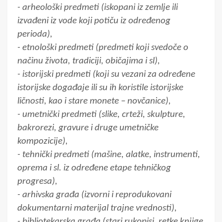
- arheološki predmeti (iskopani iz zemlje ili
izvađeni iz vode koji potiču iz određenog
perioda),
- etnološki predmeti (predmeti koji svedoče o
načinu života, tradiciji, običajima i sl),
- istorijski predmeti (koji su vezani za određene
istorijske događaje ili su ih koristile istorijske
ličnosti, kao i stare monete – novčanice),
- umetnički predmeti (slike, crteži, skulpture,
bakrorezi, gravure i druge umetničke
kompozicije),
- tehnički predmeti (mašine, alatke, instrumenti,
oprema i sl. iz određene etape tehničkog
progresa),
- arhivska građa (izvorni i reprodukovani
dokumentarni materijal trajne vrednosti),
- bibliotekarska građa (stari rukopisi, retke knjige