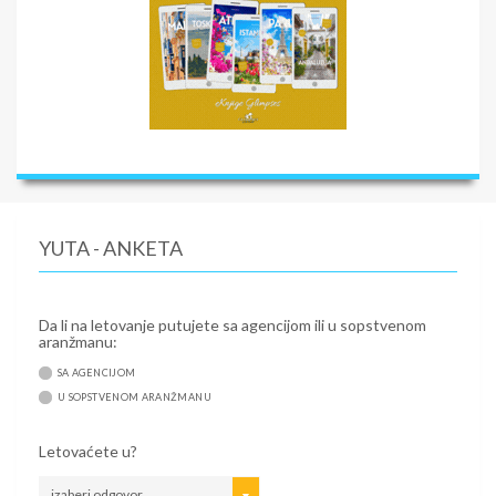
YUTA - ANKETA
Da li na letovanje putujete sa agencijom ili u sopstvenom
aranžmanu:
SA AGENCIJOM
U SOPSTVENOM ARANŽMANU
Letovaćete u?
izaberi odgovor