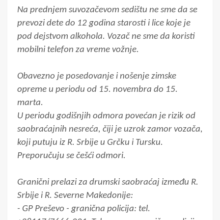
Na prednjem suvozačevom sedištu ne sme da se
prevozi dete do 12 godina starosti i lice koje je
pod dejstvom alkohola. Vozač ne sme da koristi
mobilni telefon za vreme vožnje.
Obavezno je posedovanje i nošenje zimske
opreme u periodu od 15. novembra do 15.
marta.
U periodu godišnjih odmora povećan je rizik od
saobraćajnih nesreća, čiji je uzrok zamor vozača,
koji putuju iz R. Srbije u Grčku i Tursku.
Preporučuju se češći odmori.
Granični prelazi za drumski saobraćaj između R.
Srbije i R. Severne Makedonije:
- GP Preševo - granična policija: tel.