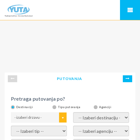
PUTOVANJA
Pretraga putovanja po?
Destinaciji
Tipu putovanja
Agenciji
- izaberi drzavu -
- izaberi destinaciju -
- izaberi tip -
- izaberi agenciju -