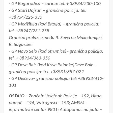
- GP Bogorodica – carina: tel. + 38934/230-100
- GP Stari Dojran – granična policija: tel.
+38934/225-330
- GP Medžitlija (kod Bitolja) – granična policija:
tel. +38947/231-258
Granični prelazi između R. Severne Makedonije i
R. Bugarske:
- GP Novo Selo (kod Strumice)– granična policija:
tel. + 38934/363-350
- GP Deve Bair (kod Krive Palanke)Deve Bair –
granična policija: tel. +38931/387-022
- GP Delčevo– granična policija: tel: +38933/412-
101
OSTALO –
Značajni telefoni: Policije – 192, Hitna
pomoć – 194, Vatrogasci – 193; AMSM -
informativni centar 9801; Autopomoć na putu –