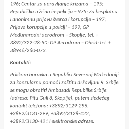
196; Centar za upravljanje krizama – 195;
Republička tržišna inspekcija – 975; Za besplatnu
i anonimnu prijavu šverca i korupcije – 197;
Prijava korupcije u policiji – 199; GP
Međunarodni aerodrom – Skoplje, tel. +
3892/322-28-50; GP Aerodrom – Ohrid: tel. +
38946/260-073.
Kontakti:
Prilikom boravka u Republici Severnoj Makedoniji
za konzularnu pomoć i zaštitu državljani R. Srbije
se mogu obratiti Ambasadi Republike Srbije
(adresa: Pitu Guli 8, Skoplje), putem sledećeg
kontakt telefona: +3892/3129-298,
+3892/3131-299, +3892/3128-422,
+3892/3130-421 i elektronske adrese: