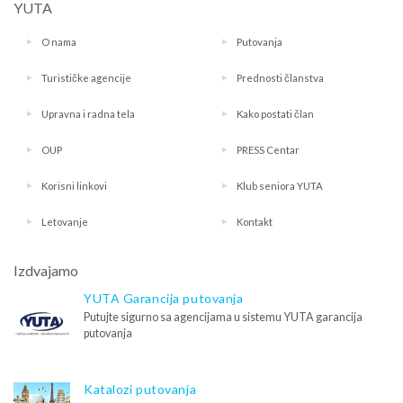
YUTA
O nama
Putovanja
Turističke agencije
Prednosti članstva
Upravna i radna tela
Kako postati član
OUP
PRESS Centar
Korisni linkovi
Klub seniora YUTA
Letovanje
Kontakt
Izdvajamo
YUTA Garancija putovanja
Putujte sigurno sa agencijama u sistemu YUTA garancija
putovanja
Katalozi putovanja