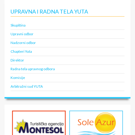
UPRAVNA I RADNA TELA YUTA
Skupština
Upravni odbor
Nadzorni odbor
Chapteri Yuta
Direktor
Radna tela upravnog odbora
Komisije
Arbitražni sud YUTA