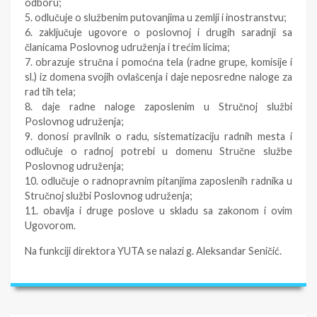
odboru;
5. odlučuje o službenim putovanjima u zemlji i inostranstvu;
6. zaključuje ugovore o poslovnoj i drugih saradnji sa
članicama Poslovnog udruženja i trećim licima;
7. obrazuje stručna i pomoćna tela (radne grupe, komisije i
sl.) iz domena svojih ovlašcenja i daje neposredne naloge za
rad tih tela;
8. daje radne naloge zaposlenim u Stručnoj službi
Poslovnog udruženja;
9. donosi pravilnik o radu, sistematizaciju radnih mesta i
odlučuje o radnoj potrebi u domenu Stručne službe
Poslovnog udruženja;
10. odlučuje o radnopravnim pitanjima zaposlenih radnika u
Stručnoj službi Poslovnog udruženja;
11. obavlja i druge poslove u skladu sa zakonom i ovim
Ugovorom.
Na funkciji direktora YUTA se nalazi g. Aleksandar Seničić.