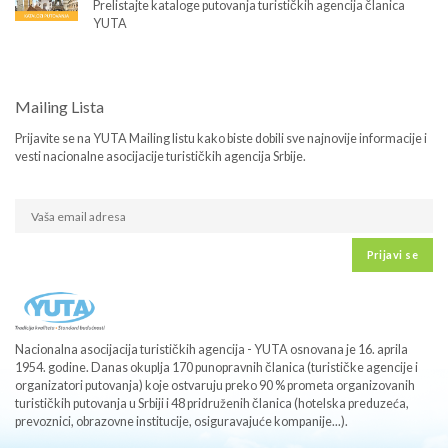
Prelistajte kataloge putovanja turističkih agencija članica
YUTA
Mailing Lista
Prijavite se na YUTA Mailing listu kako biste dobili sve najnovije informacije i
vesti nacionalne asocijacije turističkih agencija Srbije.
Prijavi se
Nacionalna asocijacija turističkih agencija - YUTA osnovana je 16. aprila
1954. godine. Danas okuplja 170 punopravnih članica (turističke agencije i
organizatori putovanja) koje ostvaruju preko 90 % prometa organizovanih
turističkih putovanja u Srbiji i 48 pridruženih članica (hotelska preduzeća,
prevoznici, obrazovne institucije, osiguravajuće kompanije...).