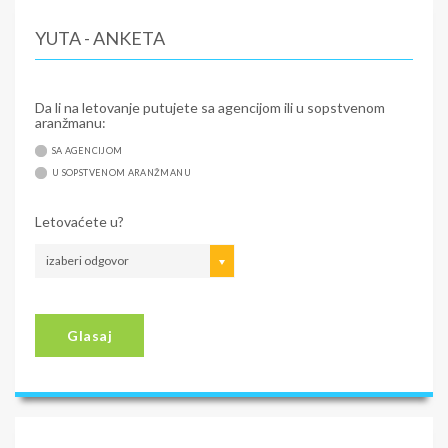
YUTA - ANKETA
Da li na letovanje putujete sa agencijom ili u sopstvenom
aranžmanu:
SA AGENCIJOM
U SOPSTVENOM ARANŽMANU
Letovaćete u?
izaberi odgovor
Glasaj