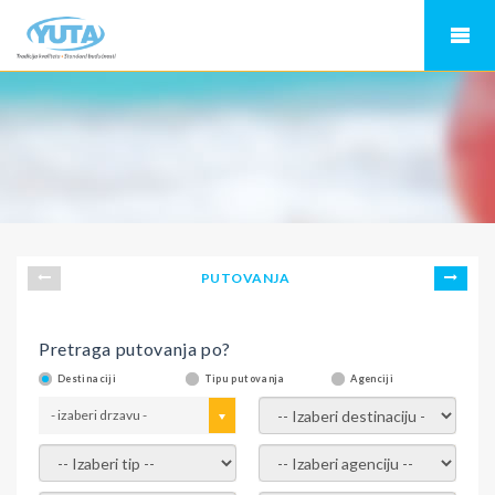
PUTOVANJA
Pretraga putovanja po?
Destinaciji
Tipu putovanja
Agenciji
- izaberi drzavu -
- izaberi destinaciju -
- izaberi tip -
- izaberi agenciju -