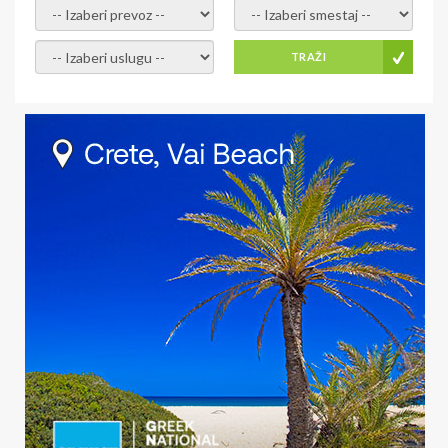
- izaberi prevoz -
- Izaberite smestaj -
- Izaberite uslugu -
TRAŽI