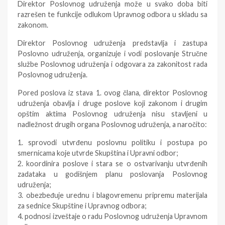
Direktor Poslovnog udruženja može u svako doba biti
razrešen te funkcije odlukom Upravnog odbora u skladu sa
zakonom.
Direktor Poslovnog udruženja predstavlja i zastupa
Poslovno udruženja, organizuje i vodi poslovanje Stručne
službe Poslovnog udruženja i odgovara za zakonitost rada
Poslovnog udruženja.
Pored poslova iz stava 1. ovog člana, direktor Poslovnog
udruženja obavlja i druge poslove koji zakonom i drugim
opštim aktima Poslovnog udruženja nisu stavljeni u
nadležnost drugih organa Poslovnog udruženja, a naročito:
1. sprovodi utvrđenu poslovnu politiku i postupa po
smernicama koje utvrde Skupština i Upravni odbor;
2. koordinira poslove i stara se o ostvarivanju utvrđenih
zadataka u godišnjem planu poslovanja Poslovnog
udruženja;
3. obezbeđuje urednu i blagovremenu pripremu materijala
za sednice Skupštine i Upravnog odbora;
4. podnosi izveštaje o radu Poslovnog udruženja Upravnom