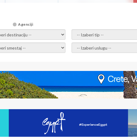
Agenciji
i destinaciju -
- izaberi tip -
ite smestaj -
- Izaberite uslugu -