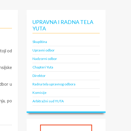
UPRAVNA I RADNA TELA
YUTA
Skupština
Upravni odbor
toji od
Nadzorni odbor
nsijske
Chapteri Yuta
Direktor
odbor u
Radna tela upravnog odbora
Komisije
nja, po
Arbitražni sud YUTA