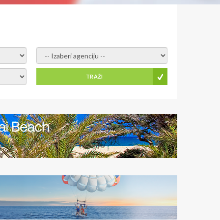
- izaberi agenciju -
TRAŽI