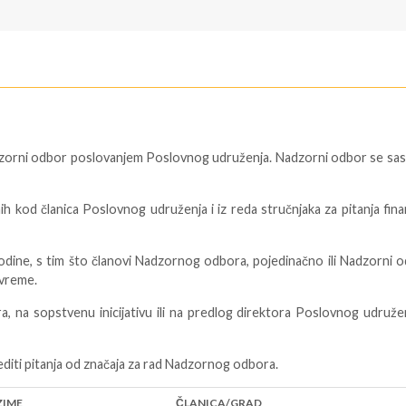
dzorni odbor poslovanjem Poslovnog udruženja. Nadzorni odbor se sas
h kod članica Poslovnog udruženja i iz reda stručnjaka za pitanja fina
odine, s tim što članovi Nadzornog odbora, pojedinačno ili Nadzorni 
 vreme.
 na sopstvenu inicijativu ili na predlog direktora Poslovnog udruže
iti pitanja od značaja za rad Nadzornog odbora.
ZIME
ČLANICA/GRAD