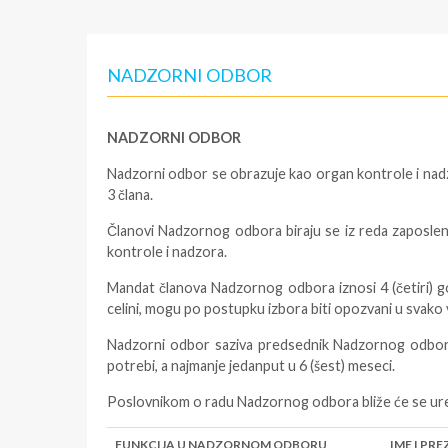
NADZORNI ODBOR
NADZORNI ODBOR
Nadzorni odbor se obrazuje kao organ kontrole i na
3 člana.
Članovi Nadzornog odbora biraju se iz reda zaposleni
kontrole i nadzora.
Mandat članova Nadzornog odbora iznosi 4 (četiri) g
celini, mogu po postupku izbora biti opozvani u svako
Nadzorni odbor saziva predsednik Nadzornog odbora,
potrebi, a najmanje jedanput u 6 (šest) meseci.
Poslovnikom o radu Nadzornog odbora bliže će se ured
FUNKCIJA U NADZORNOM ODBORU
IME I PRE