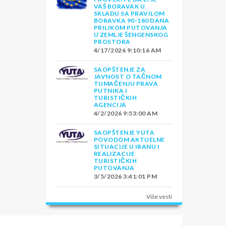
VAŠ BORAVAK U
SKLADU SA PRAVILOM
BORAVKA 90-180 DANA
PRILIKOM PUTOVANJA
U ZEMLJE ŠENGENSKOG
PROSTORA
4/17/2026 9:10:16 AM
SAOPŠTENJE ZA
JAVNOST O TAČNOM
TUMAČENJU PRAVA
PUTNIKA I
TURISTIČKIH
AGENCIJA
4/2/2026 9:53:00 AM
SAOPŠTENJE YUTA
POVODOM AKTUELNE
SITUACIJE U IRANU I
REALIZACIJE
TURISTIČKIH
PUTOVANJA
3/5/2026 3:41:01 PM
Više vesti