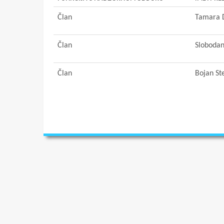
Član
Tamara 
Član
Slobodan
Član
Bojan St