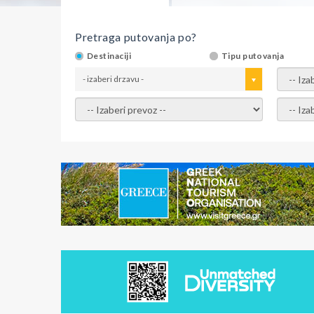
Pretraga putovanja po?
Destinaciji
Tipu putovanja
- izaberi drzavu -
- izaber
- izaberi prevoz -
- Izaber