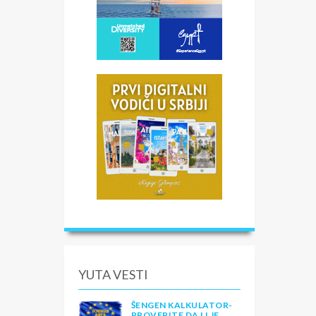
YUTA VESTI
ŠENGEN KALKULATOR-
PROVERITE DA LI JE