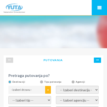
PUTOVANJA
Pretraga putovanja po?
Destinaciji
Tipu putovanja
Agenciji
- izaberi drzavu -
- izaberi destinaciju -
- izaberi tip -
- izaberi agenciju -