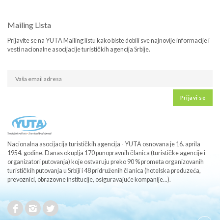
Mailing Lista
Prijavite se na YUTA Mailing listu kako biste dobili sve najnovije informacije i
vesti nacionalne asocijacije turističkih agencija Srbije.
Prijavi se
Nacionalna asocijacija turističkih agencija - YUTA osnovana je 16. aprila
1954. godine. Danas okuplja 170 punopravnih članica (turističke agencije i
organizatori putovanja) koje ostvaruju preko 90 % prometa organizovanih
turističkih putovanja u Srbiji i 48 pridruženih članica (hotelska preduzeća,
prevoznici, obrazovne institucije, osiguravajuće kompanije...).