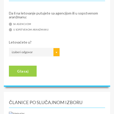
Da li na letovanje putujete sa agencijom ili u sopstvenom
aranžmanu:
SA AGENCIJOM
U SOPSTVENOM ARANŽMANU
Letovaćete u?
izaberi odgovor
Glasaj
ČLANICE PO SLUČAJNOM IZBORU