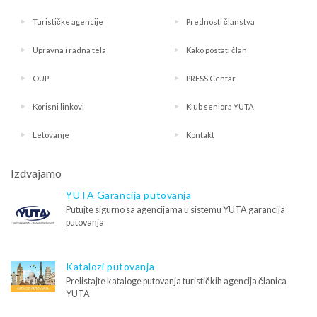
Turističke agencije
Prednosti članstva
Upravna i radna tela
Kako postati član
OUP
PRESS Centar
Korisni linkovi
Klub seniora YUTA
Letovanje
Kontakt
Izdvajamo
YUTA Garancija putovanja
Putujte sigurno sa agencijama u sistemu YUTA garancija
putovanja
Katalozi putovanja
Prelistajte kataloge putovanja turističkih agencija članica
YUTA