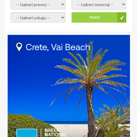
- izaberi prevoz -
- Izaberite smestaj -
- Izaberite uslugu -
TRAŽI