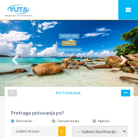
DREAM LAND
PRASLIN
AVIO KARTE BEOGRAD SEJŠELI
PUTOVANJA
Pretraga putovanja po?
Destinaciji
Tipu putovanja
Agenciji
- izaberi drzavu -
- izaberi destinaciju -