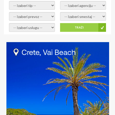
- izaberi tip -
- izaberi agenciju -
- izaberi prevoz -
- Izaberite smestaj -
- Izaberite uslugu -
TRAŽI