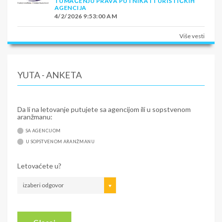
TUMAČENJU PRAVA PUTNIKA I TURISTIČKIH
AGENCIJA
4/2/2026 9:53:00 AM
Više vesti
YUTA - ANKETA
Da li na letovanje putujete sa agencijom ili u sopstvenom
aranžmanu:
SA AGENCIJOM
U SOPSTVENOM ARANŽMANU
Letovaćete u?
izaberi odgovor