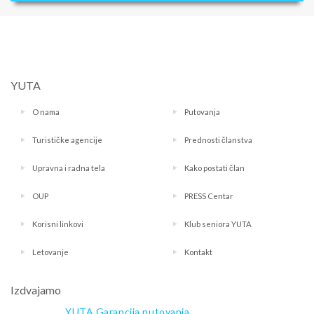
YUTA
O nama
Putovanja
Turističke agencije
Prednosti članstva
Upravna i radna tela
Kako postati član
OUP
PRESS Centar
Korisni linkovi
Klub seniora YUTA
Letovanje
Kontakt
Izdvajamo
YUTA Garancija putovanja