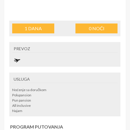
1
DANA
0
NOĆI
PREVOZ
USLUGA
Noćenje sa doručkom
Polupansion
Pun pansion
All inclusive
Najam
PROGRAM PUTOVANJA