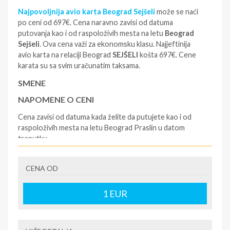
Najpovoljnija avio karta Beograd Sejšeli
može se naći
po ceni od 697€. Cena naravno zavisi od datuma
putovanja kao i od raspoloživih mesta na letu
Beograd
Sejšeli
. Ova cena važi za ekonomsku klasu. Najjeftinija
avio karta na relaciji Beograd
SEJŠELI
košta 697€. Cene
karata su sa svim uračunatim taksama.
SMENE
NAPOMENE O CENI
Cena zavisi od datuma kada želite da putujete kao i od
raspoloživih mesta na letu Beograd Praslin u datom
trenutku.
U CENU JE UKLJUČENO
CENA OD
Cena avio karte i takse
U CENU NIJE UKLJUČENO
1
EUR