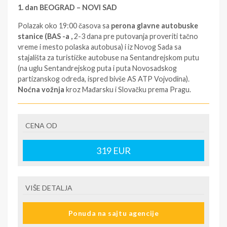
1. dan BEOGRAD – NOVI SAD
Polazak oko 19:00 časova sa
perona glavne autobuske
stanice (BAS -a ,
2-3 dana pre putovanja proveriti tačno
vreme i mesto polaska autobusa) i iz Novog Sada sa
stajališta za turističke autobuse na Sentandrejskom putu
(na uglu Sentandrejskog puta i puta Novosadskog
partizanskog odreda, ispred bivše AS ATP Vojvodina).
Noćna vožnja
kroz Mađarsku i Slovačku prema Pragu.
2. dan PRAG
CENA OD
Dolazak u
Prag
u prepodnevnim časovima. Po dolasku
obilazak Praga:
Hradčani
– praški dvorac sa manastirom
Strahov, manastirska biblioteka iz 17. veka, katedrala Sv.
319
EUR
Vita i kapela Sv. Venceslava, bazilika Sv. Đorđa, novi i stari
kraljev dvorac, Loreto, Zlatna ulica, Mala strana, Karlov
most, crkva od Tina, Starogradski i Vaclavski trg, šetnja i
VIŠE DETALJA
upoznavanje sa centrom grada. Nakon obilaska smeštaj u
hotel. Slobodno vreme za individualne aktivnosti.
Noćenje.
Ponuda na sajtu agencije