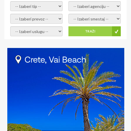
- izaberi tip -
- izaberi agenciju -
- izaberi prevoz -
- Izaberite smestaj -
- Izaberite uslugu -
TRAŽI