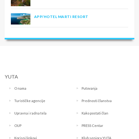
APP/HOTEL MARTI RESORT
YUTA
O nama
Putovanja
Turističke agencije
Prednosti članstva
Upravna i radna tela
Kako postati član
OUP
PRESS Centar
Korisni linkovi
Klub seniora YUTA