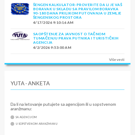
Nacionalna opera, Karlov trg, crkva Sv.Mihaila, veliki
ŠENGEN KALKULATOR-PROVERITE DA LI JE VAŠ
BORAVAK U SKLADU SA PRAVILOM BORAVKA
bazar, Marienplac. Slobodno vreme ili mogućnost
90-180 DANA PRILIKOM PUTOVANJA U ZEMLJE
organizovanja fakultativnog obilaska dvorca
ŠENGENSKOG PROSTORA
4/17/2026 9:10:16 AM
Nimfenburg
– letnje rezidencije dinastije Vitelsbah
(odlazak gradskim prevozom). U večernjim časovima
SAOPŠTENJE ZA JAVNOST O TAČNOM
polazak za Srbiju.
Noćna vožnja
kroz Nemačku, Austriju i
TUMAČENJU PRAVA PUTNIKA I TURISTIČKIH
AGENCIJA
Mađarsku prema Beogradu.
4/2/2026 9:53:00 AM
9. dan NOVI SAD - BEOGRAD
Više vesti
Dolazak u
Novi Sad i
Beograd
u prepodnevnim
časovima.
SMENE
YUTA - ANKETA
22.03. - 17.11.2024.
NAPOMENE O CENI
Da li na letovanje putujete sa agencijom ili u sopstvenom
aranžmanu:
Paket aranžman / autobuski prevoz, smeštaj i obilasci
SA AGENCIJOM
U CENU JE UKLJUČENO
U SOPSTVENOM ARANŽMANU
• prevoz autobusom turističke klase na relacijama