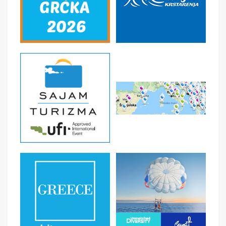
fakultativnog izleta do velelepnog dvorca
Versaj
iz XVI
veka, rezidencije kralja Luja XIV, poznatijeg kao Kralj
Sunca. Obilazak dvorca i šetnja predivnim parkom. Nakon
obilaska povratak u Pariz. U poslepodnevnim časovima
mogućnost organizovanja fakultativnog izleta –
romantična vožnja brodom po Seni.
Slobodno vreme
za individualne aktivnosti. Individualni povratak u hotel
.
Noćenje.
6. dan PARIZ – DIZNILEND – PARIZ
Doručak.
Nakon doručka mogućnost organizovanja
fakultativnog izleta do čuvenog zabavnog parka
Diznilend –
nezaboravni provod u zemlji mašte i crtanog
filma. Povratak u Pariz u poslepodnevnim časovima.
Slobodno vreme za individualne aktivnosti.
Noćenje.
7. dan PARIZ – MONMARTR - LUVR
Doručak.
Napuštanje hotela. Mogućnost organizovanja
fakultativne pešačke ture razgledanje Monmartra –