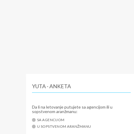
Bogorodi
pet slika
impresio
grada gd
naroda, h
izuzetn
Odlazak
putnike 
uske uli
mesto sv
učestvuj
takođe ka
impresio
YUTA - ANKETA
Izlet na
uživa sv
Da li na letovanje putujete sa agencijom ili u
Napoleon
sopstvenom aranžmanu:
slobodno
SA AGENCIJOM
hoteli k
U SOPSTVENOM ARANŽMANU
mitinzi, 
najlepši