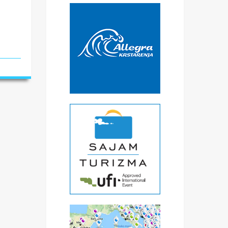
eau
m
oz
.
t
koja