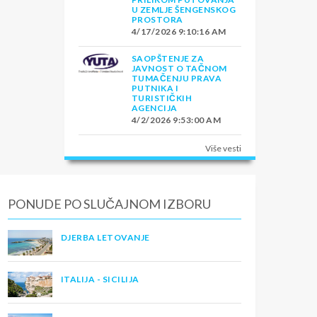
U ZEMLJE ŠENGENSKOG
od
PROSTORA
4/17/2026 9:10:16 AM
SAOPŠTENJE ZA
JAVNOST O TAČNOM
TUMAČENJU PRAVA
PUTNIKA I
TURISTIČKIH
AGENCIJA
4/2/2026 9:53:00 AM
a i
no
Više vesti
PONUDE PO SLUČAJNOM IZBORU
DJERBA LETOVANJE
ITALIJA - SICILIJA
ali,