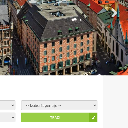
- izaberi agenciju -
TRAŽI