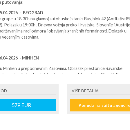
 putovanja:
25.04.2026. - BEOGRAD
 grupe u 18:30h na glavnoj autobuskoj stanici Bas, blok 42 (Antifašistič
). Polazak u 19:00h . Dnevna vožnja preko Hrvatske, Slovenije i Austrije
adržavanjima radi odmora i obavljanja graničnih formalnosti. Dolazak u
 večernjim časovima.
26.04.2026 - MINHEN
u Minhen u prepodnevnim časovima. Obilazak prestonice Bavarske:
ekovna kapija Isartor iz 14. veka, stara gradska većnica Altes Rathaus,
rada sa glavnim trgom Marienplatz, katedrala Frauenkirche iz 1494.godi
tekte Halsbacha, trg Odeon platz, palata Residenz bavarske dinastije
 OD
VIŠE DETALJA
h, čuvena minhenska pivnica Hofbrau otvorena 1589.godine. Smeštaj u
lobodno vreme. Noćenje.
579
EUR
Ponuda na sajtu agencij
27.04.2026 MINHEN