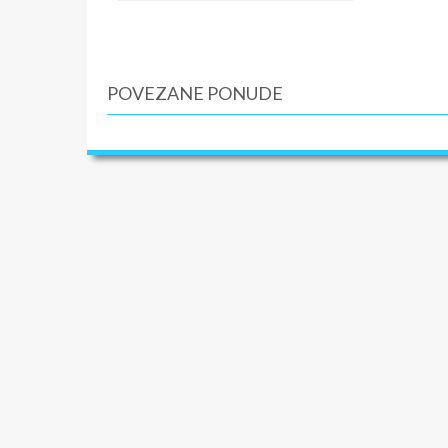
Doručak.
Mogućno
Slobodno
POVEZANE PONUDE
4. Dan 
Dolazak
grad pre
stanovni
de Caen 
Osvajač 
5. Dan 
ATLAN
Doručak.
bretanj
slikovit
Prvo ćem
Malo
.
Ov