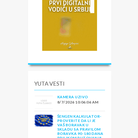
a
đen
je
ke
ila
lu
se
odno
YUTA VESTI
KAMERA UZIVO
8/7/2026 10:06:06 AM
ŠENGEN KALKULATOR-
PROVERITE DA LI JE
VAŠ BORAVAK U
SKLADU SA PRAVILOM
BORAVKA 90-180 DANA
e
PRILIKOM PUTOVANJA