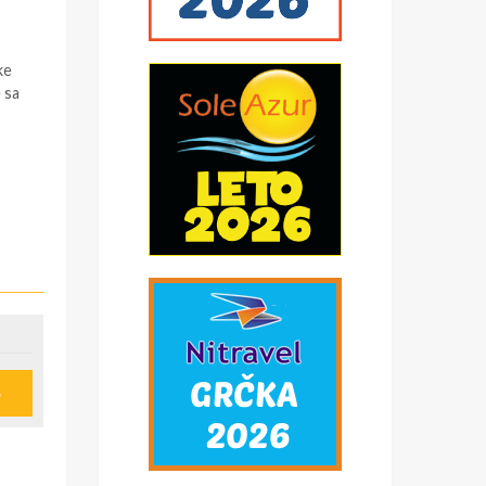
ke
 sa
ne,
e