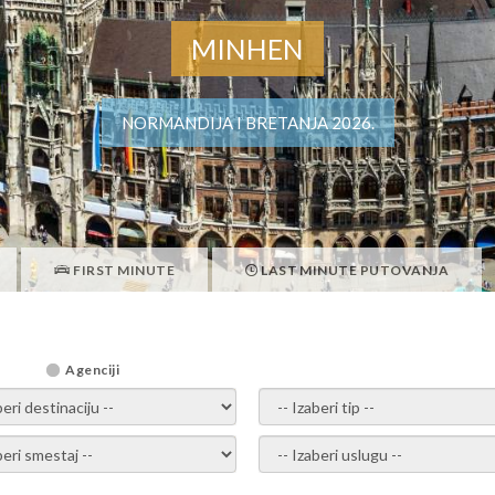
MINHEN
NORMANDIJA I BRETANJA 2026.
FIRST MINUTE
LAST MINUTE PUTOVANJA
Agenciji
i destinaciju -
- izaberi tip -
ite smestaj -
- Izaberite uslugu -