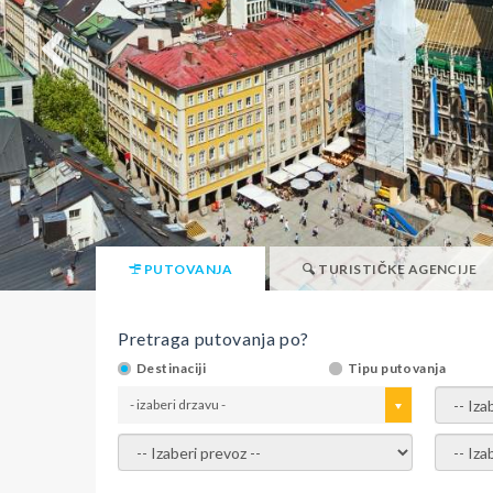
PUTOVANJA
TURISTIČKE AGENCIJE
Pretraga putovanja po?
Destinaciji
Tipu putovanja
- izaberi drzavu -
- izaber
- izaberi prevoz -
- Izaber