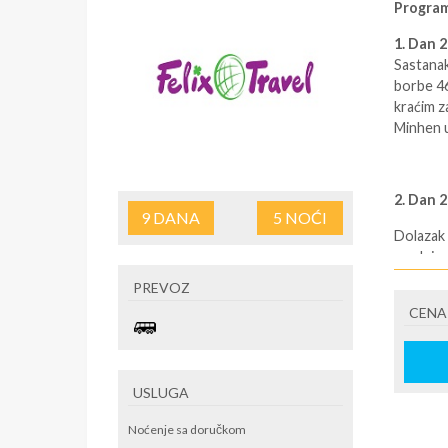
Program
1. Dan 
Sastanak
borbe 46
kraćim z
Minhen u
2. Dan 
9
DANA
5
NOĆI
Dolazak 
srednjev
centar g
PREVOZ
rad arhi
CENA
Vitelsba
hotel. S
USLUGA
3. Dan 
Noćenje sa doručkom