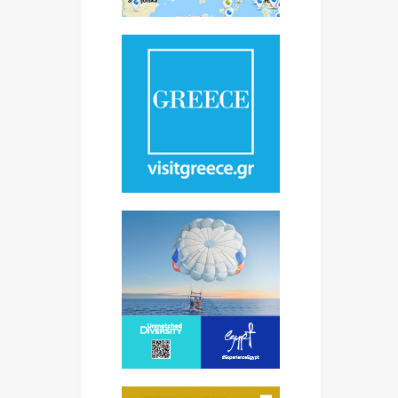
je
ama
, a
m
c
ez
st.
 i
pu