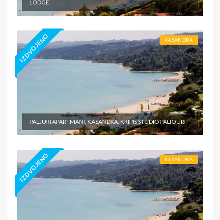
LODGE
IZDVOJENO
KASANDRA
PALJURI APARTMANI, KASANDRA, KRIPIS STUDIO PALIOURI
IZDVOJENO
KASANDRA