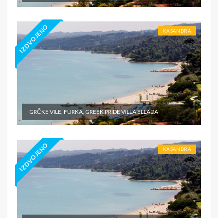
IZDVOJENO
KASANDRA
GRČKE VILE, FURKA, GREEK PRIDE VILLA ELLADA
IZDVOJENO
KASANDRA