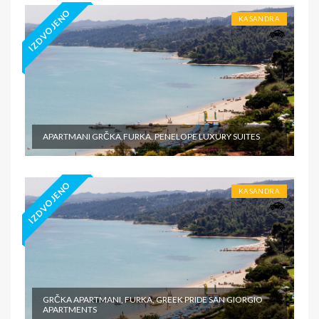
IZDVOJENO
KASANDRA
APARTMANI GRČKA,FURKA, PENELOPE LUXURY SUITES
IZDVOJENO
KASANDRA
GRČKA APARTMANI, FURKA, GREEK PRIDE SAN GIORGIO
APARTMENTS