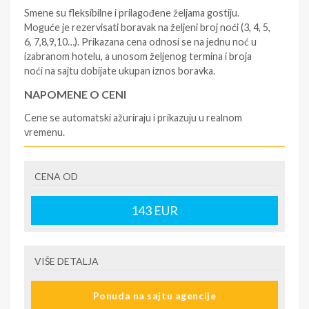
Smene su fleksibilne i prilagođene željama gostiju.
Moguće je rezervisati boravak na željeni broj noći (3, 4, 5,
6, 7,8,9,10…). Prikazana cena odnosi se na jednu noć u
izabranom hotelu, a unosom željenog termina i broja
noći na sajtu dobijate ukupan iznos boravka.
NAPOMENE O CENI
Cene se automatski ažuriraju i prikazuju u realnom
vremenu.
U CENU JE UKLJUČENO
CENA OD
- rezervisane i potvrđene usluge u izabranoj smeštajnoj
jedinici prema opisu - korišćenje hotelskih sadržaja
prema opisu - uslugu rezervacije - organizaciju
143
EUR
putovanja.
U CENU NIJE UKLJUČENO
VIŠE DETALJA
- boravišne takse (naknada za otpornost na klimatsku
krizu) na destinaciji, plaćaju se na recepciji
Ponuda na sajtu agencije
hotela/apartmana za hotele sa 1* i 2* i nekategorisane