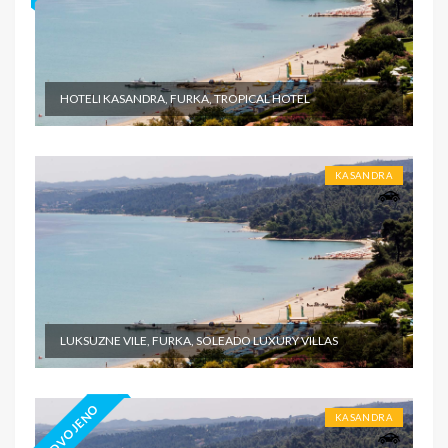
HOTELI KASANDRA, FURKA, TROPICAL HOTEL
KASANDRA
LUKSUZNE VILE, FURKA, SOLEADO LUXURY VILLAS
IZDVOJENO
KASANDRA