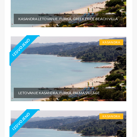
KASANDRA LETOVANJE, FURKA, GREEK PRIDE BEACH VILLA
IZDVOJENO
KASANDRA
LETOVANJE KASANDRA, FURKA, PALMA VILLAGE
IZDVOJENO
KASANDRA