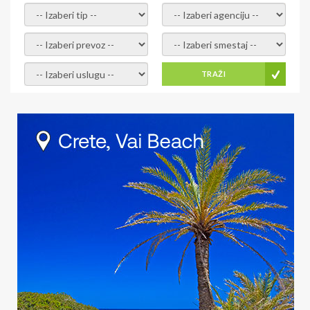
- izaberi tip -
- izaberi agenciju -
- izaberi prevoz -
- Izaberite smestaj -
- Izaberite uslugu -
TRAŽI