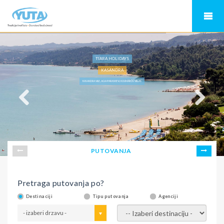
TIARA HOLIDAYS
KASANDRA
KASANDRA VILE, AGIA PARASKEVI, KOUMAROS VILLAS
PUTOVANJA
Pretraga putovanja po?
Destinaciji
Tipu putovanja
Agenciji
- izaberi drzavu -
- izaberi destinaciju -