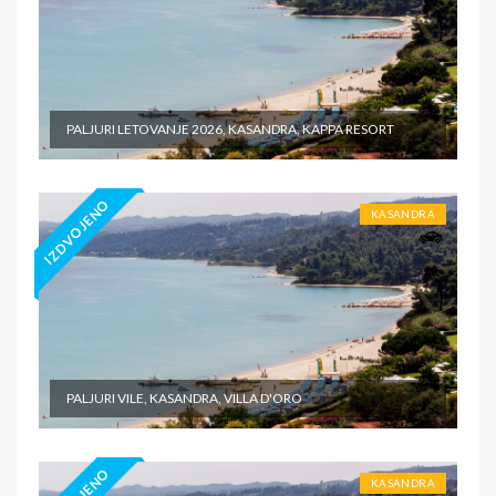
PALJURI LETOVANJE 2026, KASANDRA, KAPPA RESORT
IZDVOJENO
KASANDRA
PALJURI VILE, KASANDRA, VILLA D'ORO
KASANDRA