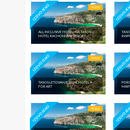
IZDVOJENO
IZDVOJE
TASOS
ALL INCLUSIVE HOTELI NA TASOSU,
TASO
HOTEL RACHONI BAY RESORT
INSP
IZDVOJENO
IZDVOJE
TASOS
TASOS LETOVANJE 2026, HOTEL A
PORO
FOR ART
MARY
IZDVOJENO
IZDVOJE
TASOS