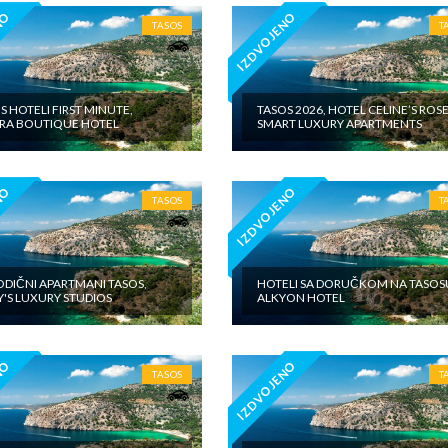
NO
IZDVOJENO
TASOS
T
S HOTELI FIRST MINUTE,
TASOS 2026, HOTEL CELINE’S ROS
IRA BOUTIQUE HOTEL
SMART LUXURY APARTMENTS
NO
IZDVOJENO
TASOS
T
DIČNI APARTMANI TASOS,
HOTELI SA DORUČKOM NA TASOS
'S LUXURY STUDIOS
ALKYON HOTEL
NO
IZDVOJENO
TASOS
T