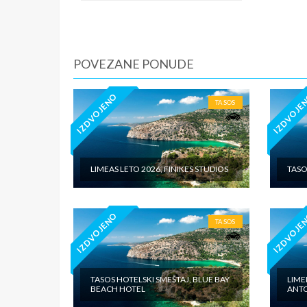
iznosi 1
dnevno p
agencije
Covid 19
POVEZANE PONUDE
fakultat
plaćaju u
IZDVOJENO
IZDVOJE
TASOS
LIMEAS LETO 2026, FINIKES STUDIOS
TASO
IZDVOJENO
IZDVOJE
TASOS
TASOS HOTELSKI SMEŠTAJ, BLUE BAY
LIME
BEACH HOTEL
ANT