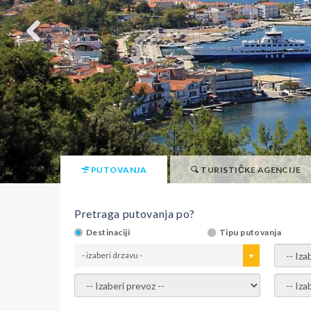
PUTOVANJA
TURISTIČKE AGENCIJE
Pretraga putovanja po?
Destinaciji
Tipu putovanja
- izaberi drzavu -
- izaber
- izaberi prevoz -
- Izaber