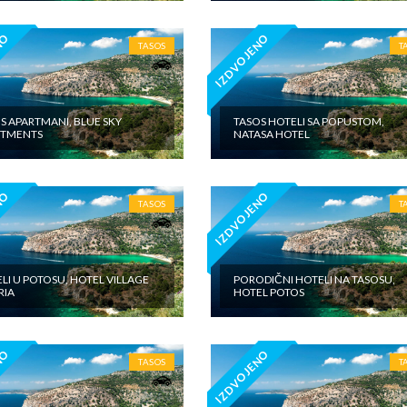
NO
IZDVOJENO
TASOS
T
S APARTMANI, BLUE SKY
TASOS HOTELI SA POPUSTOM,
RTMENTS
NATASA HOTEL
NO
IZDVOJENO
TASOS
T
LI U POTOSU, HOTEL VILLAGE
PORODIČNI HOTELI NA TASOSU,
RIA
HOTEL POTOS
NO
IZDVOJENO
TASOS
T