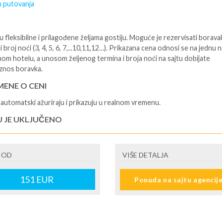
 putovanja
 fleksibilne i prilagođene željama gostiju. Moguće je rezervisati borava
i broj noći (3, 4, 5, 6, 7,...10,11,12…). Prikazana cena odnosi se na jednu 
nom hotelu, a unosom željenog termina i broja noći na sajtu dobijate
znos boravka.
ENE O CENI
automatski ažuriraju i prikazuju u realnom vremenu.
U JE UKLJUČENO
isane i potvrđene usluge u izabranoj smeštajnoj jedinici prema opisu -
je hotelskih sadržaja prema opisu - uslugu rezervacije - organizaciju
 OD
VIŠE DETALJA
ja
U NIJE UKLJUČENO
151
EUR
Ponuda na sajtu agencij
šne takse (naknada za otpornost na klimatsku krizu) na destinaciji, plaćaj
cepciji hotela/apartmana za hotele sa 1* i 2* i nekategorisane sobe /stud
ane iznosi 2€ po sobi, po noćenju za hotele sa 3* iznosi 5€ dnevno po s
ju za hotele sa 4*iznosi 10€ dnevno po sobi, po noćenju za hotele sa 5