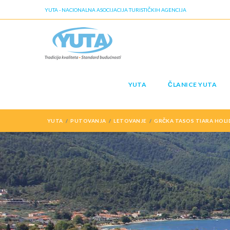
YUTA - NACIONALNA ASOCIJACIJA TURISTIČKIH AGENCIJA
YUTA
ČLANICE YUTA
YUTA
PUTOVANJA
LETOVANJE
GRČKA TASOS TIARA HOLI