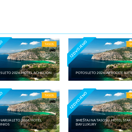
5€ dnevno po sobi, po noćenju za samostalan boravak u vilama iznosi 15
o sobi, po noćenju - putno zdravstveno osiguranje. Preporuka turisti
 Tiara Holidaysje da putnik poseduje navedeno osiguranje, uz pokriće z
 - usluge za koje je predviđena doplata na licumesta (parking, baby cot…
ivne izlete po cenovniku našeg inopartnera na konkretnoj destinaciji koj
 valuti domicilne zemlje na licu mesta. - individualne troškove
NO
IZDVOJENO
TASOS
T
S LETO 2026. HOTEL ACHILLION
POTOS LETO 2026, AFRODITE SUIT
NO
IZDVOJENO
TASOS
T
NARIJA LETO 2026, HOTEL
SMEŠTAJ NA TASOSU, HOTEL STAR
ONIOS
BAY LUXURY