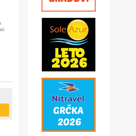
k
noć
e
u
ije
obi,
*