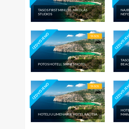
TASOS FIRST MINUTE, NIKOLAS
NAJB
STUDIOS
NEFE
IZDVOJENO
IZDVOJE
TASOS
TASO
POTOS HOTELI, SIRINES HOTEL
BEAC
IZDVOJENO
IZDVOJE
TASOS
HOTE
HOTELI U LIMENARIJI, HOTEL RALITSA
MAR