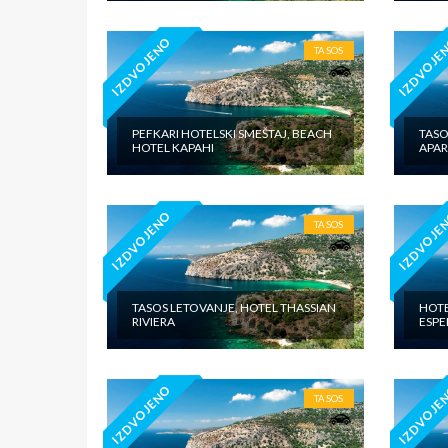
IZDVOJENO
IZDVOJE
TASOS
PEFKARI HOTELSKI SMEŠTAJ, BEACH
TASO
HOTEL KAPAHI
APA
IZDVOJENO
IZDVOJE
TASOS
TASOS LETOVANJE, HOTEL THASSIAN
HOTE
RIVIERA
ESPE
IZDVOJENO
IZDVOJE
TASOS