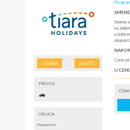
Program
SMENE
Smene su
na željen
u izabra
ukupan i
NAPOM
Cene se 
1
DANA
0
NOĆI
U CEN
- rezerv
PREVOZ
korišćen
CENA
putovan
U CEN
- boravi
USLUGA
se na re
/ apartm
Polupansion
po noćen