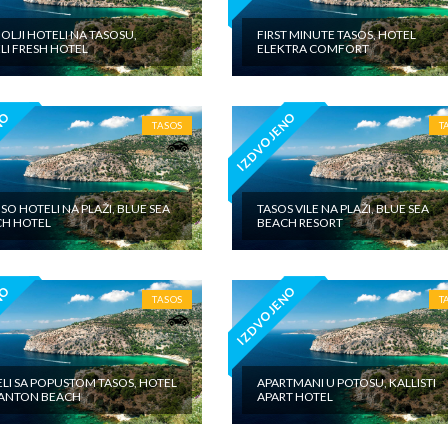
OLJI HOTELI NA TASOSU,
FIRST MINUTE TASOS, HOTEL
LI FRESH HOTEL
ELEKTRA COMFORT
NO
IZDVOJENO
TASOS
T
SO HOTELI NA PLAŽI, BLUE SEA
TASOS VILE NA PLAŽI, BLUE SEA
H HOTEL
BEACH RESORT
NO
IZDVOJENO
TASOS
T
LI SA POPUSTOM TASOS, HOTEL
APARTMANI U POTOSU, KALLISTI
ANTON BEACH
APART HOTEL