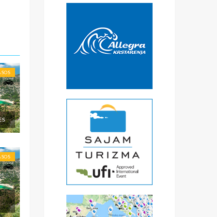
€
čke
a
) -
ise
ASOS
ES
ASOS