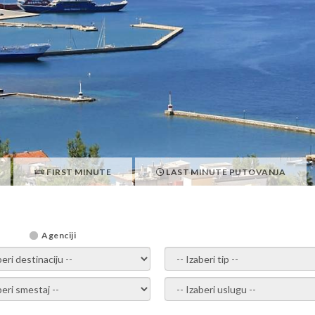
SKALA POTAMIA LETO 2026, NTINAS FILOXENIA HOTEL & SPA
FIRST MINUTE
LAST MINUTE PUTOVANJA
Agenciji
i destinaciju -
- izaberi tip -
ite smestaj -
- Izaberite uslugu -