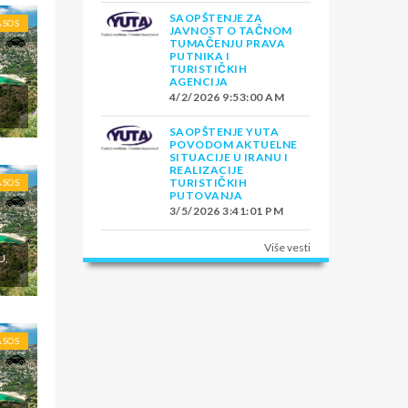
SAOPŠTENJE ZA
ASOS
JAVNOST O TAČNOM
TUMAČENJU PRAVA
PUTNIKA I
TURISTIČKIH
AGENCIJA
4/2/2026 9:53:00 AM
E
SAOPŠTENJE YUTA
POVODOM AKTUELNE
SITUACIJE U IRANU I
REALIZACIJE
TURISTIČKIH
ASOS
PUTOVANJA
3/5/2026 3:41:01 PM
Više vesti
U,
ASOS