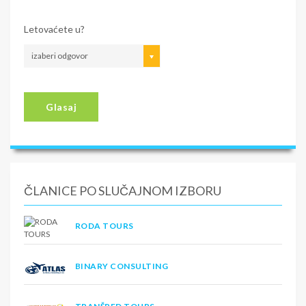
Letovaćete u?
izaberi odgovor
Glasaj
ČLANICE PO SLUČAJNOM IZBORU
RODA TOURS
BINARY CONSULTING