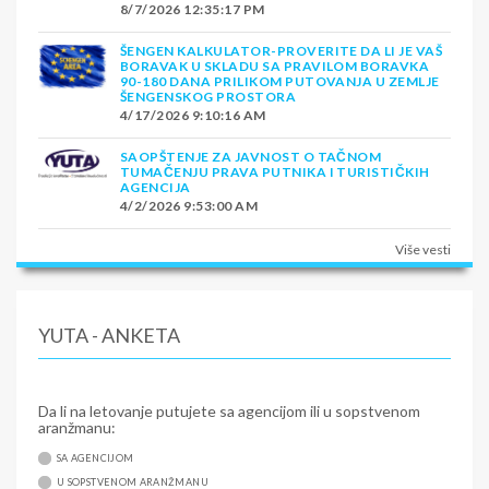
8/7/2026 12:35:17 PM
ŠENGEN KALKULATOR-PROVERITE DA LI JE VAŠ
BORAVAK U SKLADU SA PRAVILOM BORAVKA
90-180 DANA PRILIKOM PUTOVANJA U ZEMLJE
ŠENGENSKOG PROSTORA
4/17/2026 9:10:16 AM
SAOPŠTENJE ZA JAVNOST O TAČNOM
TUMAČENJU PRAVA PUTNIKA I TURISTIČKIH
AGENCIJA
4/2/2026 9:53:00 AM
Više vesti
YUTA - ANKETA
Da li na letovanje putujete sa agencijom ili u sopstvenom
aranžmanu:
SA AGENCIJOM
U SOPSTVENOM ARANŽMANU