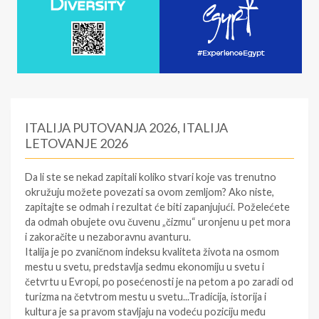
ITALIJA PUTOVANJA 2026, ITALIJA
LETOVANJE 2026
Da li ste se nekad zapitali koliko stvari koje vas trenutno
okružuju možete povezati sa ovom zemljom? Ako niste,
zapitajte se odmah i rezultat će biti zapanjujući. Poželećete
da odmah obujete ovu čuvenu „čizmu“ uronjenu u pet mora
i zakoračite u nezaboravnu avanturu.
Italija
je po zvaničnom indeksu kvaliteta života na osmom
mestu u svetu, predstavlja sedmu ekonomiju u svetu i
četvrtu u Evropi, po posećenosti je na petom a po zaradi od
turizma na četvtrom mestu u svetu...Tradicija, istorija i
kultura je sa pravom stavljaju na vodeću poziciju među