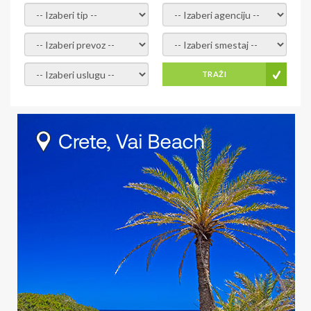
- izaberi tip -
- izaberi agenciju -
- izaberi prevoz -
- Izaberite smestaj -
- Izaberite uslugu -
TRAŽI