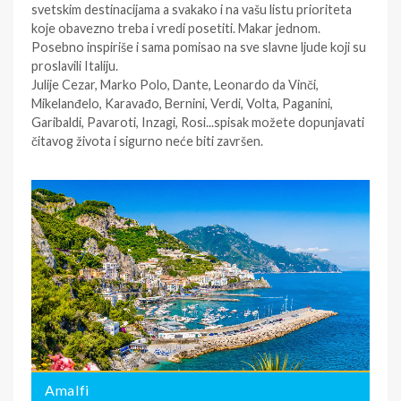
svetskim destinacijama a svakako i na vašu listu prioriteta
koje obavezno treba i vredi posetiti. Makar jednom.
Posebno inspiriše i sama pomisao na sve slavne ljude koji su
proslavili Italiju.
Julije Cezar, Marko Polo, Dante, Leonardo da Vinči,
Mikelanđelo, Karavađo, Bernini, Verdi, Volta, Paganini,
Garibaldi, Pavaroti, Inzagi, Rosi...spisak možete dopunjavati
čitavog života i sigurno neće biti završen.
:
0
Amalfi