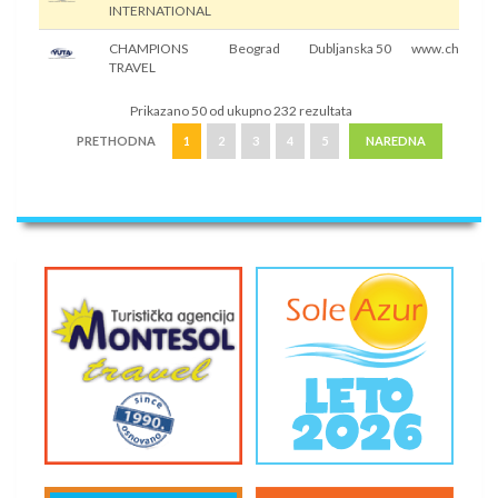
INTERNATIONAL
CHAMPIONS
Beograd
Dubljanska 50
www.champion
TRAVEL
Prikazano 50 od ukupno 232 rezultata
PRETHODNA
1
2
3
4
5
NAREDNA