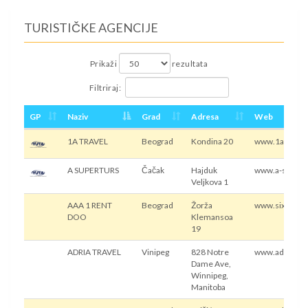
TURISTIČKE AGENCIJE
Prikaži
rezultata
Filtriraj:
GP
Naziv
Grad
Adresa
Web
1A TRAVEL
Beograd
Kondina 20
www.1atravel.
A SUPERTURS
Čačak
Hajduk
www.a-supertu
Veljkova 1
AAA 1 RENT
Beograd
Žorža
www.sixt.rs
DOO
Klemansoa
19
ADRIA TRAVEL
Vinipeg
828 Notre
www.adriatrav
Dame Ave,
Winnipeg,
Manitoba