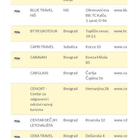
BLUE TRAVEL
Niš
Obrenovićeva
www.blue-trav
NIŠ
BB, TC Kalča,
1.sprat, D-96
BT PEGROTOUR
Beograd
Topličin venac
www.hrgworl
19-21
CAPRI TRAVEL
Subotica
Korzo 10
www.capri-trav
CARAVAN
Beograd
Kneza Miloša
85
CARGLASS
Beograd
Čarlija
www.carglass.
Čaplina 56
CENORT -
Beograd
Nemanjina 28
www.cenort.r
Centar za
odgovorni i
odrzivi razvoj
turizma
CENTAR DEČJIH
Beograd
Risanska 12
www.cdlbgd.r
LETOVALIŠTA
CERA TRAVEL
Beograd
Dečanska 4
www.ceratrav