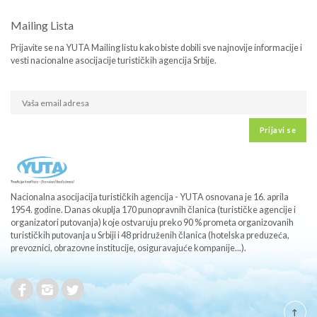
Mailing Lista
Prijavite se na YUTA Mailing listu kako biste dobili sve najnovije informacije i
vesti nacionalne asocijacije turističkih agencija Srbije.
Prijavi se
Nacionalna asocijacija turističkih agencija - YUTA osnovana je 16. aprila
1954. godine. Danas okuplja 170 punopravnih članica (turističke agencije i
organizatori putovanja) koje ostvaruju preko 90 % prometa organizovanih
turističkih putovanja u Srbiji i 48 pridruženih članica (hotelska preduzeća,
prevoznici, obrazovne institucije, osiguravajuće kompanije...).