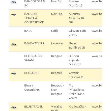
BANCOR SEA &
Novi Sad
Stevana
www.bancor.t
SKI
Musića 13
BANCOR
Novi Sad
Augusta
www.bancortr
TRAVEL &
Cesarca 18,
CONFERENCE
G8
BATA
Sofija
Ul Sveta Sofia
www.batabg.o
2, et. 2
BAVKA TOURS
Leskovac
Gornji
www.bavkatou
Bunibrod bb
BEOGRADSKI
Beograd
Bulevar
www.sajam.co
SAJAM
vojvode
Mišića 14
BEOSONIC
Beograd
Crvenih
hrastova 2
Binary
Beograd -
Trg
www.binarycon
Consulting
Novi
Prijateljstva
Beograd
Srbije I Kine
4/409
BLUE TRAVEL
Vrnjačka
Kraljevačka 4
www.bluetrav
Banja