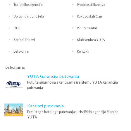
Turističke agencije
Prednosti članstva
Upravna i radna tela
Kako postati član
OUP
PRESS Centar
Korisni linkovi
Klub seniora YUTA
Letovanje
Kontakt
Izdvajamo
YUTA Garancija putovanja
Putujte sigurno sa agencijama u sistemu YUTA garancija
putovanja
Katalozi putovanja
Prelistajte kataloge putovanja turističkih agencija članica
YUTA