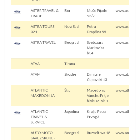
ASTER TRAVEL &
Bor
Moše Pijade
www.aster.rs
TRADE
92/2
ASTRA TOURS
Novi Sad
Petra
www.astratour
021
Drapšina 55
ASTRA TRAVEL
Beograd
Svetozara
www.astratrav
Markovica
br.4
ATAA
Tirana
ATAM
Skoplje
Dimitrie
www.atam.or
Cupovski 13
ATLANTIC
Štip
Macedonia,
www.atlantic
MAKEDONIJA
Vancho Prkje
blok D2 lok. 1
ATLANTIC
Jagodina
Kralja Petra
www.atlantic.t
TRAVEL &
Prvog 3
SERVICE
AUTO MOTO
Beograd
Ruzveltova 18
www.amss.org
SAVEZ SRBIJE -