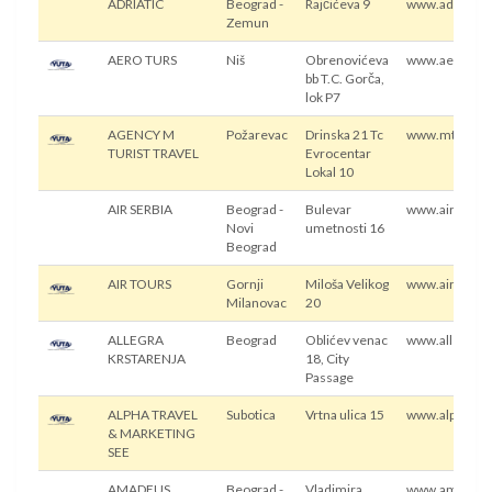
ADRIATIC
Beograd -
Rajčićeva 9
www.adriatic.
Zemun
AERO TURS
Niš
Obrenovićeva
www.aeroturs
bb T.C. Gorča,
lok P7
AGENCY M
Požarevac
Drinska 21 Tc
www.mturist.r
TURIST TRAVEL
Evrocentar
Lokal 10
AIR SERBIA
Beograd -
Bulevar
www.airserbi
Novi
umetnosti 16
Beograd
AIR TOURS
Gornji
Miloša Velikog
www.airtours.
Milanovac
20
ALLEGRA
Beograd
Oblićev venac
www.allegrakr
KRSTARENJA
18, City
Passage
ALPHA TRAVEL
Subotica
Vrtna ulica 15
www.alphatra
& MARKETING
SEE
AMADEUS
Beograd -
Vladimira
www.amadeu