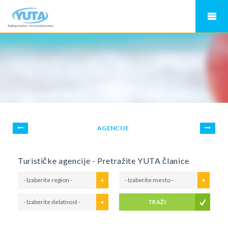
AGENCIJE
Turističke agencije - Pretražite YUTA članice
- Izaberite region -
- Izaberite mesto -
- Izaberite delatnost -
TRAŽI