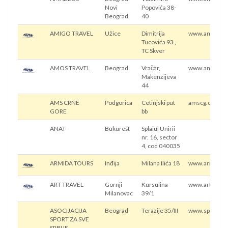
Novi
Popovića 38-
Beograd
40
AMIGO TRAVEL
Užice
Dimitrija
www.amigotrav
Tucovića 93 ,
TC Skver
AMOS TRAVEL
Beograd
Vračar,
www.amostrav
Makenzijeva
44
AMS CRNE
Podgorica
Cetinjski put
amscg.org
GORE
bb
ANAT
Bukurešt
Splaiul Unirii
nr. 16, sector
4, cod 040035
ARMIDA TOURS
Inđija
Milana Ilića 18
www.armidato
ART TRAVEL
Gornji
Kursulina
www.arttravel
Milanovac
39/1
ASOCIJACIJA
Beograd
Terazije 35/III
www.sportforal
SPORT ZA SVE
SRBIJE