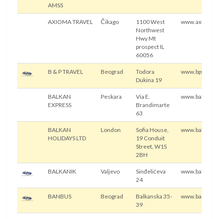
AMSS
AXIOMA TRAVEL
Čikago
1100 West
www.axiomatr
Northwest
Hwy Mt
prospect IL
60056
B & P TRAVEL
Beograd
Todora
www.bptravel.
Dukina 19
BALKAN
Peskara
Via E.
www.balkanexp
EXPRESS
Brandimarte
63
BALKAN
London
Sofia House,
www.balkanhol
HOLIDAYS LTD
19 Conduit
Street, W1S
2BH
BALKANIK
Valjevo
Sinđelićeva
www.balkanik.
24
BANBUS
Beograd
Balkanska 35-
www.banbus.c
39